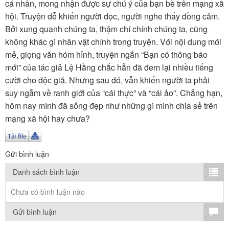
TÌM KIẾM
cá nhân, mong nhận được sự chú ý của bạn bè trên mạng xã
hội. Truyện dễ khiến người đọc, người nghe thấy đồng cảm.
Vận hành bởi QI Corp
Bởi xung quanh chúng ta, thậm chí chính chúng ta, cũng
không khác gì nhân vật chính trong truyện. Với nội dung mới
mẻ, giọng văn hóm hỉnh, truyện ngắn “Bạn có thông báo
mới” của tác giả Lệ Hằng chắc hẳn đã đem lại nhiều tiếng
cười cho độc giả. Nhưng sau đó, vẫn khiến người ta phải
suy ngẫm về ranh giới của “cái thực” và “cái ảo”. Chẳng hạn,
hôm nay mình đã sống đẹp như những gì mình chia sẻ trên
mạng xã hội hay chưa?
Gửi bình luận
Danh sách bình luận
Chưa có bình luận nào
Gửi bình luận