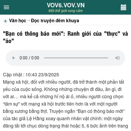
VOV6.VOV.VN
VOV6.VOV.VN
Một thế giới rung cảm
Văn học
Đọc truyện đêm khuya
CHUYÊN MỤC
"Bạn có thông báo mới": Ranh giới của "thực" và
Khách VOV6
"ảo"
Văn học
Nghệ thuật
Cập nhật : 10:43 23/9/2025
Mạng xã hội, đối với nhiều người, đã trở thành một phần tất
Sân khấu
yếu của cuộc sống. Không những chuyện đi đâu, ăn gì, đi
với ai… mà kể cả những hỉ nộ ái ố, nhiều người cũng chọn
Thiếu nhi
“tâm sự” với mạng xã hội trước tiên hơn là với một người
bằng xương bằng thịt. Truyện ngắn “Bạn có thông báo mới”
Kết nối VOV6
của tác giả Lệ Hằng xoay quanh nhân vật chính: một ngày
đăng tải tới chục dòng trạng thái hoặc 5, 6 bức ảnh trên trang