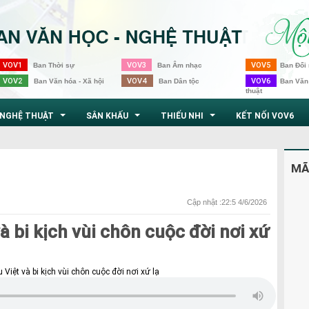
VOV1
VOV3
VOV5
Ban Thời sự
Ban Âm nhạc
Ban Đối 
VOV2
VOV4
VOV6
Ban Văn hóa - Xã hội
Ban Dân tộc
Ban Văn
thuật
NGHỆ THUẬT
SÂN KHẤU
THIẾU NHI
KẾT NỐI VOV6
...
...
...
MÃ
Cập nhật :22:5 4/6/2026
à bi kịch vùi chôn cuộc đời nơi xứ