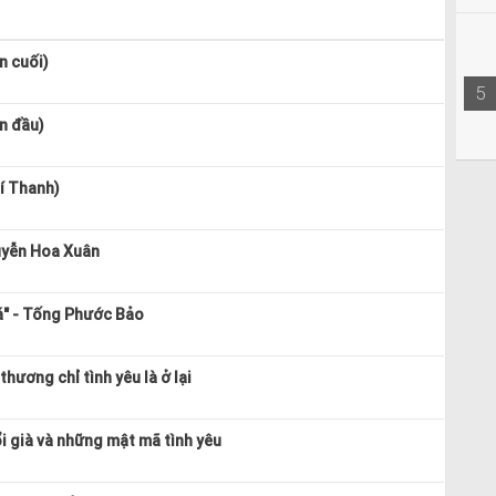
n cuối)
5
n đầu)
í Thanh)
uyễn Hoa Xuân
á" - Tống Phước Bảo
hương chỉ tình yêu là ở lại
ổi già và những mật mã tình yêu