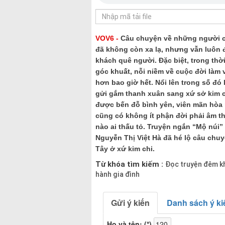
VOV6 -
Câu chuyện về những người co
đã không còn xa lạ, nhưng vẫn luôn đ
khách quê người. Đặc biệt, trong thờ
góc khuất, nỗi niềm về cuộc đời làm 
hơn bao giờ hết. Nổi lên trong số đ
gửi gắm thanh xuân sang xứ sở kim 
được bến đỗ bình yên, viên mãn hòa 
cũng có không ít phận đời phải âm t
nào ai thấu tỏ. Truyện ngắn “Mộ núi
Nguyễn Thị Việt Hà đã hé lộ câu chuy
Tây ở xứ kim chi.
Từ khóa tìm kiếm :
Đọc truyện đêm k
hành gia đình