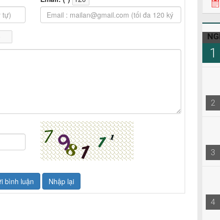
NG
1
2
3
4