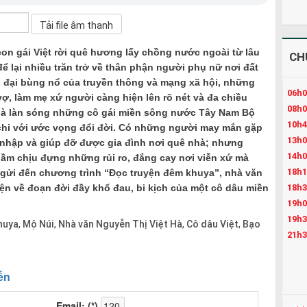
n gái Việt rời quê hương lấy chồng nước ngoài từ lâu
CH
ể lại nhiều trăn trở về thân phận người phụ nữ nơi đất
i đại bùng nổ của truyền thông và mạng xã hội, những
06h0
vợ, làm mẹ xứ người càng hiện lên rõ nét và đa chiều
08h0
ó là làn sóng những cô gái miền sông nước Tây Nam Bộ
10h4
chi với ước vọng đổi đời. Có những người may mắn gặp
13h0
nhập và giúp đỡ được gia đình nơi quê nhà; nhưng
14h0
hầm chịu đựng những rủi ro, đắng cay nơi viễn xứ mà
18h1
” gửi đến chương trình “Đọc truyện đêm khuya”, nhà văn
18h3
ện về đoạn đời đầy khổ đau, bi kịch của một cô dâu miền
19h0
19h3
huya
Mộ Núi
Nhà văn Nguyễn Thị Việt Hà
Cô dâu Việt
Bạo
,
,
,
,
21h3