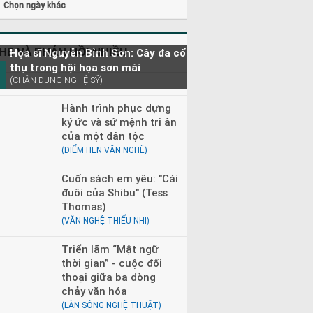
Chọn ngày khác
HE VÀ PHẢN HỒI NHIỀU
Họa sĩ Nguyễn Bỉnh Sơn: Cây đa cổ
thụ trong hội họa sơn mài
(CHÂN DUNG NGHỆ SỸ)
Hành trình phục dựng
ký ức và sứ mệnh tri ân
của một dân tộc
(ĐIỂM HẸN VĂN NGHỆ)
Cuốn sách em yêu: "Cái
đuôi của Shibu" (Tess
Thomas)
(VĂN NGHỆ THIẾU NHI)
Triển lãm “Mật ngữ
thời gian” - cuộc đối
thoại giữa ba dòng
chảy văn hóa
(LÀN SÓNG NGHỆ THUẬT)