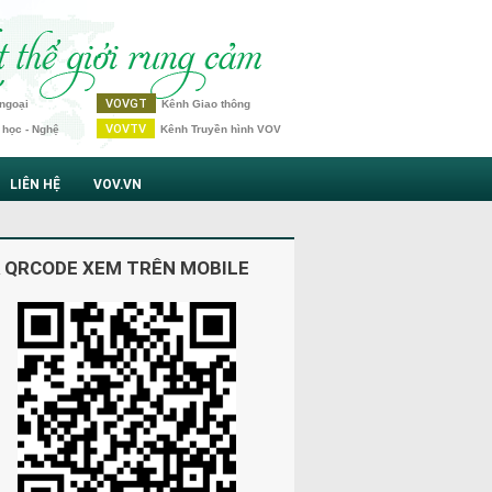
VOVGT
ngoại
Kênh Giao thông
VOVTV
 học - Nghệ
Kênh Truyền hình VOV
LIÊN HỆ
VOV.VN
 QRCODE XEM TRÊN MOBILE