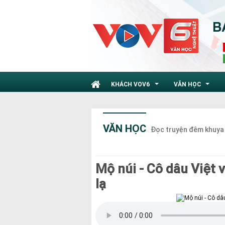
KHÁCH VOV6
VĂN HỌC
...
...
VĂN HỌC
Đọc truyện đêm khuya
Mộ núi - Cô dâu Việt v
lạ