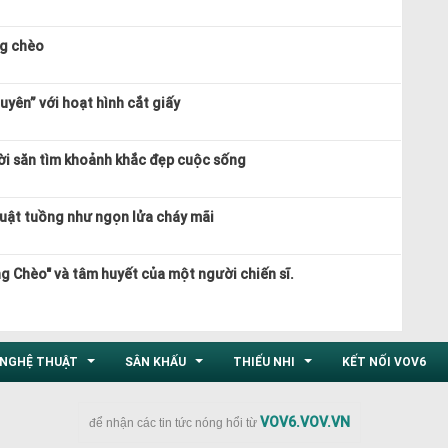
ng chèo
yên” với hoạt hình cắt giấy
ời săn tìm khoảnh khắc đẹp cuộc sống
uật tuồng như ngọn lửa cháy mãi
g Chèo" và tâm huyết của một người chiến sĩ.
NGHỆ THUẬT
SÂN KHẤU
THIẾU NHI
KẾT NỐI VOV6
...
...
...
VOV6.VOV.VN
để nhận các tin tức nóng hổi từ