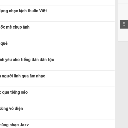
ựng nhạc kịch thuần Việt
5
uốc mê chụp ảnh
 quê
nh yêu cho tiếng đàn dân tộc
 người lính qua âm nhạc
 qua tiếng sáo
cùng vô diện
 cùng nhạc Jazz