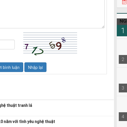
NG
1
2
3
hệ thuật tranh lá
4
20 năm với tình yêu nghệ thuật