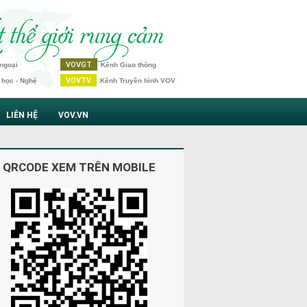
VOVGT
ngoại
Kênh Giao thông
VOVTV
 học - Nghệ
Kênh Truyền hình VOV
LIÊN HỆ
VOV.VN
 QRCODE XEM TRÊN MOBILE