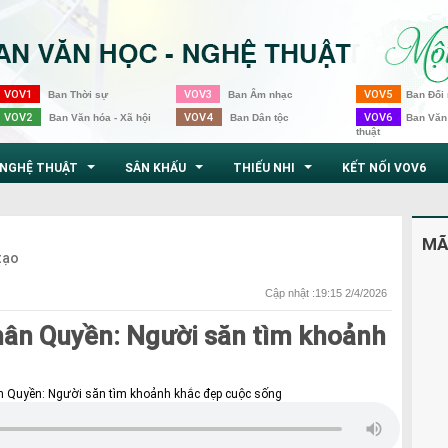
VOV1
VOV3
VOV5
Ban Thời sự
Ban Âm nhạc
Ban Đối 
VOV2
VOV4
VOV6
Ban Văn hóa - Xã hội
Ban Dân tộc
Ban Văn
thuật
NGHỆ THUẬT
SÂN KHẤU
THIẾU NHI
KẾT NỐI VOV6
...
...
...
MÃ
tạo
Cập nhật :19:15 2/4/2026
hân Quyền: Người săn tìm khoảnh