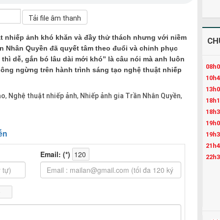
 nhiếp ảnh khó khăn và đầy thử thách nhưng với niềm
CH
n Nhân Quyền đã quyết tâm theo đuổi và chinh phục
thì dễ, gắn bó lâu dài mới khó” là câu nói mà anh luôn
08h0
ông ngừng trên hành trình sáng tạo nghệ thuật nhiếp
10h4
13h0
ạo
Nghệ thuật nhiếp ảnh
Nhiếp ảnh gia Trần Nhân Quyền
,
,
,
18h1
18h3
19h0
19h3
21h4
22h3