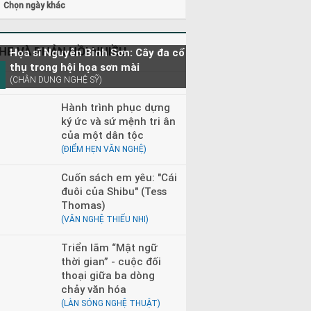
Chọn ngày khác
HE VÀ PHẢN HỒI NHIỀU
Họa sĩ Nguyễn Bỉnh Sơn: Cây đa cổ
thụ trong hội họa sơn mài
(CHÂN DUNG NGHỆ SỸ)
Hành trình phục dựng
ký ức và sứ mệnh tri ân
của một dân tộc
(ĐIỂM HẸN VĂN NGHỆ)
Cuốn sách em yêu: "Cái
đuôi của Shibu" (Tess
Thomas)
(VĂN NGHỆ THIẾU NHI)
Triển lãm “Mật ngữ
thời gian” - cuộc đối
thoại giữa ba dòng
chảy văn hóa
(LÀN SÓNG NGHỆ THUẬT)