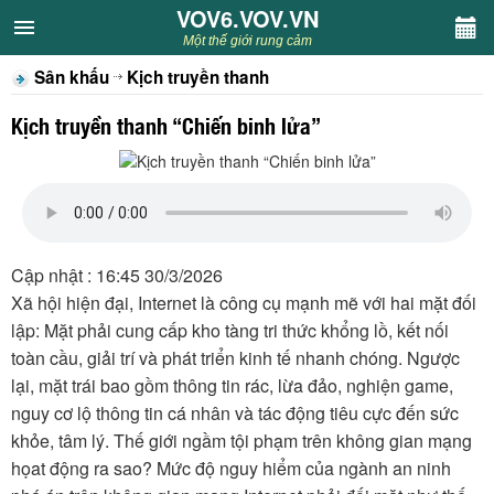
VOV6.VOV.VN
VOV6.VOV.VN
Một thế giới rung cảm
Sân khấu
Kịch truyền thanh
CHUYÊN MỤC
Kịch truyền thanh “Chiến binh lửa”
Khách VOV6
Văn học
Nghệ thuật
Cập nhật : 16:45 30/3/2026
Xã hội hiện đại, Internet là công cụ mạnh mẽ với hai mặt đối
Sân khấu
lập: Mặt phải cung cấp kho tàng tri thức khổng lồ, kết nối
toàn cầu, giải trí và phát triển kinh tế nhanh chóng. Ngược
Thiếu nhi
lại, mặt trái bao gồm thông tin rác, lừa đảo, nghiện game,
nguy cơ lộ thông tin cá nhân và tác động tiêu cực đến sức
Kết nối VOV6
khỏe, tâm lý. Thế giới ngầm tội phạm trên không gian mạng
họat động ra sao? Mức độ nguy hiểm của ngành an ninh