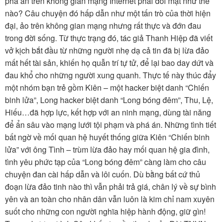
phá án trên không gian mạng Internet phải đối mặt như thế
TÌM KIẾM
nào? Câu chuyện đó hấp dẫn như một tấn trò của thời hiện
đại, ảo trên không gian mạng nhưng rất thực và đớn đau
Vận hành bởi QI Corp
trong đời sống. Từ thực trạng đó, tác giả Thanh Hiệp đã viết
vở kịch bắt đầu từ những người nhẹ dạ cả tin đã bị lừa đảo
mất hết tài sản, khiến họ quẫn trí tự tử, để lại bao day dứt và
đau khổ cho những người xung quanh. Thực tế này thúc đẩy
một nhóm bạn trẻ gồm Kiên – một hacker biệt danh “Chiến
binh lửa”, Long hacker biệt danh “Long bóng đêm”, Thu, Lệ,
Hiếu…đã hợp lực, kết hợp với an ninh mạng, dùng tài năng
để ẩn sâu vào mạng lưới tội phạm và phá án. Những tình tiết
bất ngờ về mối quan hệ huyết thống giữa Kiên “Chiến binh
lửa” với ông Tình – trùm lừa đảo hay mối quan hệ gia đình,
tình yêu phức tạp của “Long bóng đêm” càng làm cho câu
chuyện đan cài hấp dẫn và lôi cuốn. Dù bằng bất cứ thủ
đoạn lừa đảo tinh nào thì vẫn phải trả giá, chân lý về sự bình
yên và an toàn cho nhân dân vẫn luôn là kim chỉ nam xuyên
suốt cho những con người nghĩa hiệp hành động, giữ gìn!