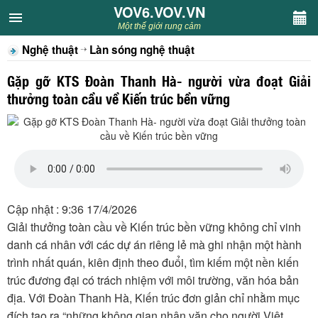
VOV6.VOV.VN
VOV6.VOV.VN
Một thế giới rung cảm
Nghệ thuật
Làn sóng nghệ thuật
CHUYÊN MỤC
Gặp gỡ KTS Đoàn Thanh Hà- người vừa đoạt Giải
Khách VOV6
thưởng toàn cầu về Kiến trúc bền vững
Văn học
Nghệ thuật
Sân khấu
Cập nhật : 9:36 17/4/2026
Giải thưởng toàn cầu về Kiến trúc bền vững không chỉ vinh
Thiếu nhi
danh cá nhân với các dự án riêng lẻ mà ghi nhận một hành
trình nhất quán, kiên định theo đuổi, tìm kiếm một nền kiến
Kết nối VOV6
trúc đương đại có trách nhiệm với môi trường, văn hóa bản
địa. Với Đoàn Thanh Hà, Kiến trúc đơn giản chỉ nhằm mục
đích tạo ra “những không gian nhân văn cho người Việt