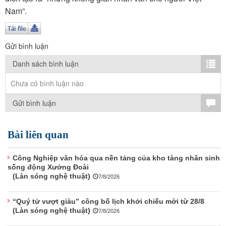
TÌM KIẾM
Nam”.
Vận hành bởi QI Corp
Gửi bình luận
Danh sách bình luận
Chưa có bình luận nào
Gửi bình luận
Bài liên quan
Công Nghiệp văn hóa qua nền tảng của kho tàng nhân sinh
sống động Xưởng Đoài
(Làn sóng nghệ thuật)
7/8/2026
“Quý tử vượt giàu” công bố lịch khởi chiếu mới từ 28/8
(Làn sóng nghệ thuật)
7/8/2026