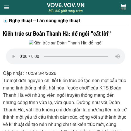
VOV6.VOV.VN
VOV6.VOV.VN
Một thế giới rung cảm
Nghệ thuật
Làn sóng nghệ thuật
CHUYÊN MỤC
Kiến trúc sư Đoàn Thanh Hà: để ngói "cất lời"
Khách VOV6
Văn học
Nghệ thuật
Cập nhật : 10:59 3/4/2026
Từ một đơn nguyên-chi tiết kiến trúc để tạo nên một cấu trúc
Sân khấu
mang tính thống nhất, hài hòa, “cuộc chơi” của KTS Đoàn
Thanh Hà với những viên ngói truyền thống mang đến
Thiếu nhi
những công trình vừa lạ, vừa quen. Dường như với Đoàn
Thanh Hà, vật liệu không chỉ đơn giản là phương tiện mà trở
Kết nối VOV6
thành một yếu tố cấu thành cảm xúc, cộng với sự thành thục
về kĩ thuật để tạo nên những chi tiết kiến trúc mới, cũng