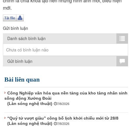
chính là chìa khóa tạo nên những hình ảnh mới, biểu hiện
TÌM KIẾM
mới.
Vận hành bởi QI Corp
Gửi bình luận
Danh sách bình luận
Chưa có bình luận nào
Gửi bình luận
Bài liên quan
Công Nghiệp văn hóa qua nền tảng của kho tàng nhân sinh
sống động Xưởng Đoài
(Làn sóng nghệ thuật)
7/8/2026
“Quý tử vượt giàu” công bố lịch khởi chiếu mới từ 28/8
(Làn sóng nghệ thuật)
7/8/2026