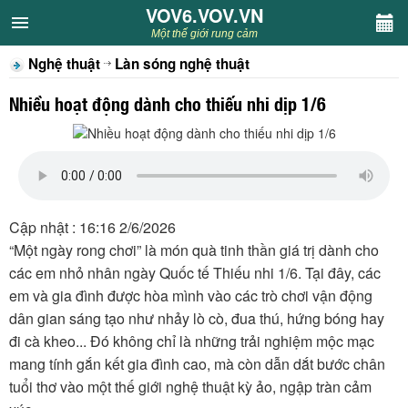
VOV6.VOV.VN
VOV6.VOV.VN
Một thế giới rung cảm
Nghệ thuật
Làn sóng nghệ thuật
CHUYÊN MỤC
Nhiều hoạt động dành cho thiếu nhi dịp 1/6
Khách VOV6
Văn học
Nghệ thuật
Cập nhật : 16:16 2/6/2026
“Một ngày rong chơi” là món quà tinh thần giá trị dành cho
Sân khấu
các em nhỏ nhân ngày Quốc tế Thiếu nhi 1/6. Tại đây, các
em và gia đình được hòa mình vào các trò chơi vận động
Thiếu nhi
dân gian sáng tạo như nhảy lò cò, đua thú, hứng bóng hay
đi cà kheo... Đó không chỉ là những trải nghiệm mộc mạc
Kết nối VOV6
mang tính gắn kết gia đình cao, mà còn dẫn dắt bước chân
tuổi thơ vào một thế giới nghệ thuật kỳ ảo, ngập tràn cảm