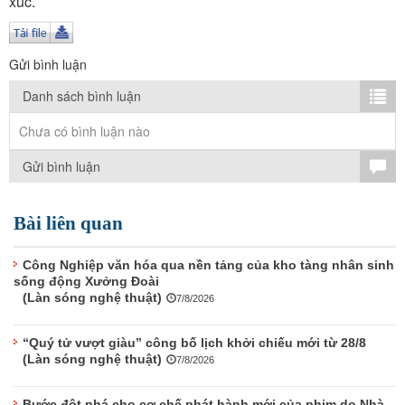
xúc.
TÌM KIẾM
Vận hành bởi QI Corp
Gửi bình luận
Danh sách bình luận
Chưa có bình luận nào
Gửi bình luận
Bài liên quan
Công Nghiệp văn hóa qua nền tảng của kho tàng nhân sinh
sống động Xưởng Đoài
(Làn sóng nghệ thuật)
7/8/2026
“Quý tử vượt giàu” công bố lịch khởi chiếu mới từ 28/8
(Làn sóng nghệ thuật)
7/8/2026
Bước đột phá cho cơ chế phát hành mới của phim do Nhà