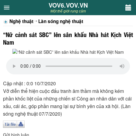
VOV6.VOV.VN
VOV6.VOV.VN
Một thế giới rung cảm
Nghệ thuật
Làn sóng nghệ thuật
CHUYÊN MỤC
“Nữ cảnh sát SBC” lên sân khấu Nhà hát Kịch Việt
Khách VOV6
Nam
Văn học
Nghệ thuật
Cập nhật : 0:0 10/7/2020
Sân khấu
Vở diễn thể hiện cuộc đấu tranh âm thầm mà không kém
phần khốc liệt của những chiến sĩ Công an nhân dân với cái
Thiếu nhi
xấu, cái ác, góp phần mang lại sự bình yên của xã hội. (Làn
sóng nghệ thuật 07/7/2020)
Kết nối VOV6
Gửi bình luận