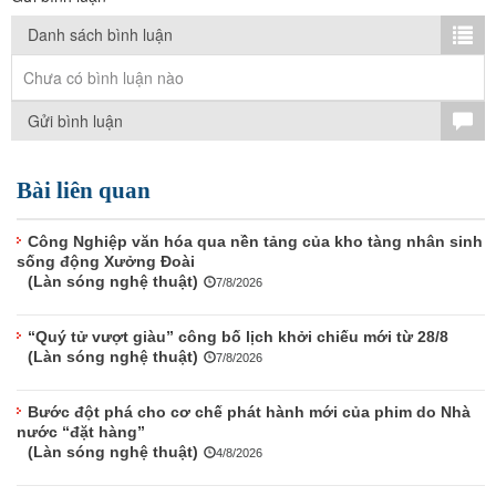
TÌM KIẾM
Danh sách bình luận
Vận hành bởi QI Corp
Chưa có bình luận nào
Gửi bình luận
Bài liên quan
Công Nghiệp văn hóa qua nền tảng của kho tàng nhân sinh
sống động Xưởng Đoài
(Làn sóng nghệ thuật)
7/8/2026
“Quý tử vượt giàu” công bố lịch khởi chiếu mới từ 28/8
(Làn sóng nghệ thuật)
7/8/2026
Bước đột phá cho cơ chế phát hành mới của phim do Nhà
nước “đặt hàng”
(Làn sóng nghệ thuật)
4/8/2026