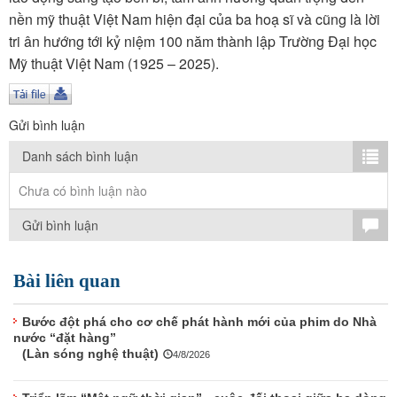
TÌM KIẾM
nền mỹ thuật Việt Nam hiện đại của ba hoạ sĩ và cũng là lời
tri ân hướng tới kỷ niệm 100 năm thành lập Trường Đại học
Vận hành bởi QI Corp
Mỹ thuật Việt Nam (1925 – 2025).
Gửi bình luận
Danh sách bình luận
Chưa có bình luận nào
Gửi bình luận
Bài liên quan
Bước đột phá cho cơ chế phát hành mới của phim do Nhà
nước “đặt hàng”
(Làn sóng nghệ thuật)
4/8/2026