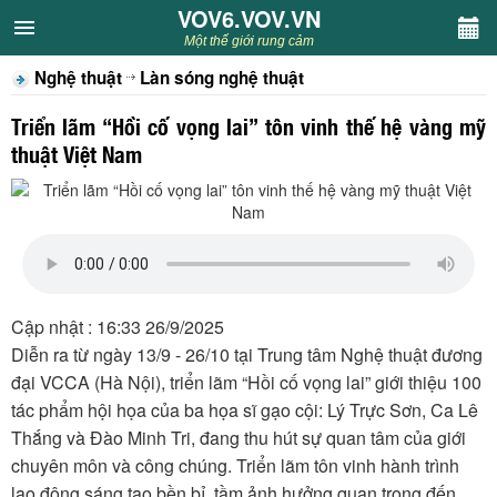
VOV6.VOV.VN
VOV6.VOV.VN
Một thế giới rung cảm
Nghệ thuật
Làn sóng nghệ thuật
CHUYÊN MỤC
Triển lãm “Hồi cố vọng lai” tôn vinh thế hệ vàng mỹ
Khách VOV6
thuật Việt Nam
Văn học
Nghệ thuật
Sân khấu
Cập nhật : 16:33 26/9/2025
Diễn ra từ ngày 13/9 - 26/10 tại Trung tâm Nghệ thuật đương
Thiếu nhi
đại VCCA (Hà Nội), triển lãm “Hồi cố vọng lai” giới thiệu 100
tác phẩm hội họa của ba họa sĩ gạo cội: Lý Trực Sơn, Ca Lê
Kết nối VOV6
Thắng và Đào Minh Tri, đang thu hút sự quan tâm của giới
chuyên môn và công chúng. Triển lãm tôn vinh hành trình
lao động sáng tạo bền bỉ, tầm ảnh hưởng quan trọng đến