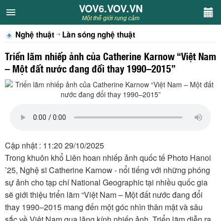
VOV6.VOV.VN
VOV6.VOV.VN
Một thế giới rung cảm
Nghệ thuật
Làn sóng nghệ thuật
CHUYÊN MỤC
Triển lãm nhiếp ảnh của Catherine Karnow “Việt Nam
Khách VOV6
– Một đất nước đang đổi thay 1990–2015”
Văn học
Nghệ thuật
Sân khấu
Cập nhật : 11:20 29/10/2025
Trong khuôn khổ Liên hoan nhiếp ảnh quốc tế Photo Hanoi
Thiếu nhi
’25, Nghệ sĩ Catherine Karnow - nổi tiếng với những phóng
sự ảnh cho tạp chí National Geographic tại nhiều quốc gia
Kết nối VOV6
sẽ giới thiệu triển lãm “Việt Nam – Một đất nước đang đổi
thay 1990–2015 mang đến một góc nhìn thân mật và sâu
sắc về Việt Nam qua lăng kính nhiếp ảnh. Triển lãm diễn ra