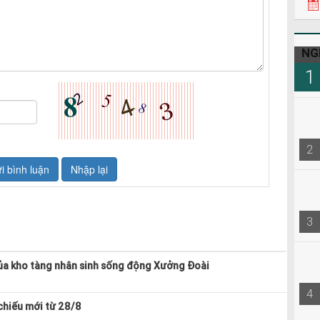
NG
1
2
3
ủa kho tàng nhân sinh sống động Xưởng Đoài
4
 chiếu mới từ 28/8