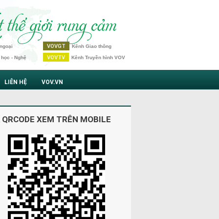
VOVGT
ngoại
Kênh Giao thông
VOVTV
 học - Nghệ
Kênh Truyền hình VOV
LIÊN HỆ
VOV.VN
 QRCODE XEM TRÊN MOBILE