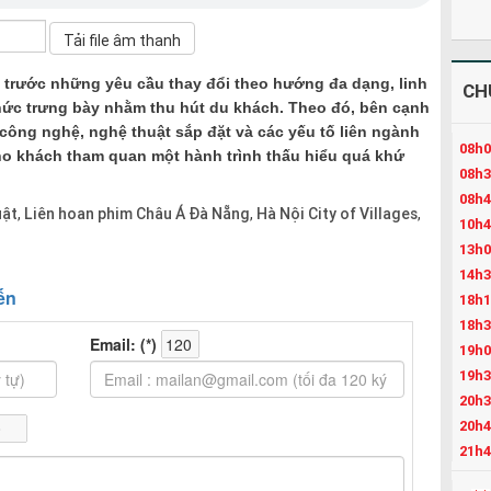
trước những yêu cầu thay đổi theo hướng đa dạng, linh
CH
hức trưng bày nhằm thu hút du khách. Theo đó, bên cạnh
a công nghệ, nghệ thuật sắp đặt và các yếu tố liên ngành
08h0
ho khách tham quan một hành trình thấu hiểu quá khứ
08h3
08h4
uật
Liên hoan phim Châu Á Đà Nẵng
Hà Nội City of Villages
,
,
,
10h4
13h0
14h3
18h1
18h3
19h0
19h3
20h3
20h4
21h4
22h3