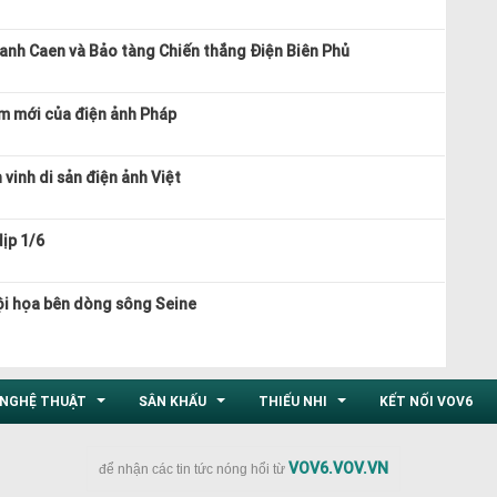
ranh Caen và Bảo tàng Chiến thắng Điện Biên Phủ
m mới của điện ảnh Pháp
vinh di sản điện ảnh Việt
ịp 1/6
hội họa bên dòng sông Seine
NGHỆ THUẬT
SÂN KHẤU
THIẾU NHI
KẾT NỐI VOV6
...
...
...
VOV6.VOV.VN
để nhận các tin tức nóng hổi từ