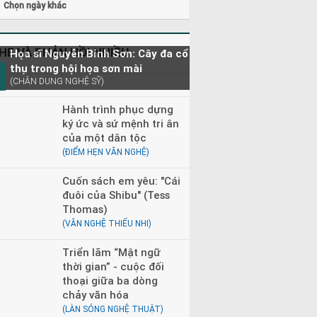
Chọn ngày khác
HE VÀ PHẢN HỒI NHIỀU
Họa sĩ Nguyễn Bỉnh Sơn: Cây đa cổ
thụ trong hội họa sơn mài
(CHÂN DUNG NGHỆ SỸ)
Hành trình phục dựng
ký ức và sứ mệnh tri ân
của một dân tộc
(ĐIỂM HẸN VĂN NGHỆ)
Cuốn sách em yêu: "Cái
đuôi của Shibu" (Tess
Thomas)
(VĂN NGHỆ THIẾU NHI)
Triển lãm “Mật ngữ
thời gian” - cuộc đối
thoại giữa ba dòng
chảy văn hóa
(LÀN SÓNG NGHỆ THUẬT)