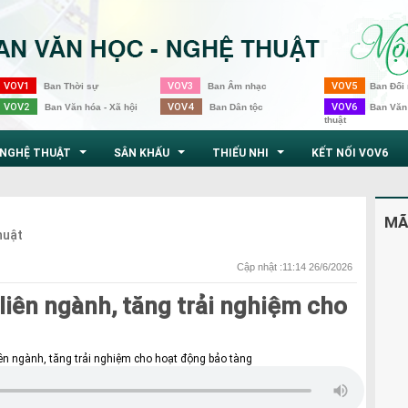
VOV1
VOV3
VOV5
Ban Thời sự
Ban Âm nhạc
Ban Đối 
VOV2
VOV4
VOV6
Ban Văn hóa - Xã hội
Ban Dân tộc
Ban Văn
thuật
NGHỆ THUẬT
SÂN KHẤU
THIẾU NHI
KẾT NỐI VOV6
...
...
...
MÃ
huật
Cập nhật :11:14 26/6/2026
iên ngành, tăng trải nghiệm cho