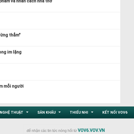
c phẩm và nhân cách nhà thơ
rừng thẳm"
ong im lặng
im mỗi người
NGHỆ THUẬT
SÂN KHẤU
THIẾU NHI
KẾT NỐI VOV6
...
...
...
VOV6.VOV.VN
để nhận các tin tức nóng hổi từ