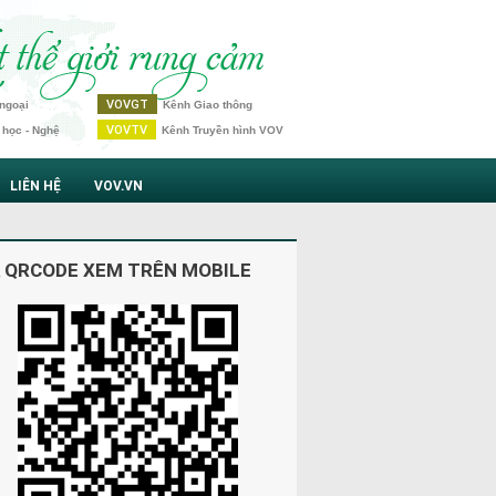
VOVGT
ngoại
Kênh Giao thông
VOVTV
 học - Nghệ
Kênh Truyền hình VOV
LIÊN HỆ
VOV.VN
 QRCODE XEM TRÊN MOBILE