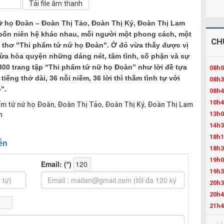
ữ họ Đoàn – Đoàn Thị Tảo, Đoàn Thị Ký, Đoàn Thị Lam
bốn niên hệ khác nhau, mỗi người một phong cách, một
CH
n thơ "Thi phẩm tứ nứ họ Đoàn". Ở đó vừa thấy được vị
 vừa hòa quyện những dáng nét, tâm tình, số phận và sự
 300 trang tập “Thi phẩm tứ nữ họ Đoàn” như lời đề tựa
08h0
tiếng thở dài, 36 nỗi niềm, 36 lời thì thầm tình tự với
08h3
”.
08h4
10h4
m tứ nứ họ Đoàn
Đoàn Thị Tảo
Đoàn Thị Ký
Đoàn Thị Lam
,
,
,
13h0
n
14h3
18h1
18h3
19h0
19h3
20h3
20h4
21h4
22h3