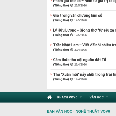
Phẩm giá thơ ca – Nhìn từ giá trị tá
(Tiếng thơ)
26/5/2026
Gió trong văn chương kim cổ
(Tiếng thơ)
14/5/2026
Lý Hữu Lương - Giọng thơ "từ sâu xa 
(Tiếng thơ)
12/5/2026
Trần Nhật Lam – Viết để nói nhiều tr
(Tiếng thơ)
30/4/2026
Cảm thức thơ cội nguồn đất Tổ
(Tiếng thơ)
26/4/2026
Thơ "Xuân mới" nảy chồi trong trái t
(Tiếng thơ)
19/4/2026
KHÁCH VOV6
VĂN HỌC
...
...
BAN VĂN HỌC - NGHỆ THUẬT VOV6