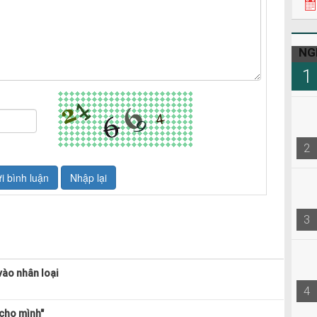
NG
1
2
3
ào nhân loại
4
 cho mình"