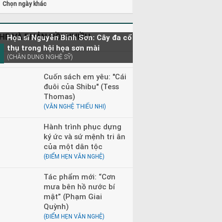
Chọn ngày khác
HE VÀ PHẢN HỒI NHIỀU
Họa sĩ Nguyễn Bỉnh Sơn: Cây đa cổ
thụ trong hội họa sơn mài
(CHÂN DUNG NGHỆ SỸ)
Cuốn sách em yêu: "Cái
đuôi của Shibu" (Tess
Thomas)
(VĂN NGHỆ THIẾU NHI)
Hành trình phục dựng
ký ức và sứ mệnh tri ân
của một dân tộc
(ĐIỂM HẸN VĂN NGHỆ)
Tác phẩm mới: “Cơn
mưa bên hồ nước bí
mật” (Phạm Giai
Quỳnh)
(ĐIỂM HẸN VĂN NGHỆ)