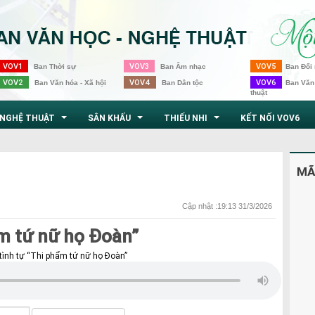
VOV1
VOV3
VOV5
Ban Thời sự
Ban Âm nhạc
Ban Đối 
VOV2
VOV4
VOV6
Ban Văn hóa - Xã hội
Ban Dân tộc
Ban Văn
thuật
NGHỆ THUẬT
SÂN KHẤU
THIẾU NHI
KẾT NỐI VOV6
...
...
...
MÃ
Cập nhật :19:13 31/3/2026
m tứ nữ họ Đoàn”