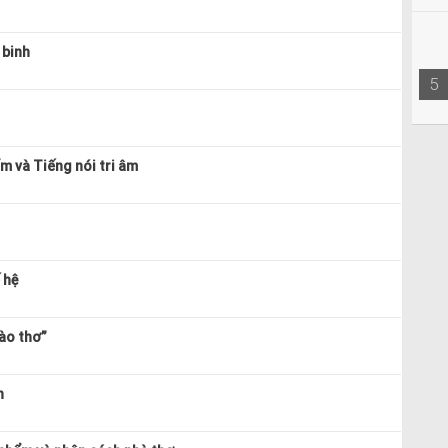
 binh
5
m và Tiếng nói tri âm
 hệ
vào thơ”
n