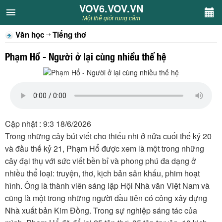
VOV6.VOV.VN
VOV6.VOV.VN
Một thế giới rung cảm
Văn học
Tiếng thơ
CHUYÊN MỤC
Phạm Hổ - Người ở lại cùng nhiều thế hệ
Khách VOV6
Văn học
Nghệ thuật
Cập nhật : 9:3 18/6/2026
Trong những cây bút viết cho thiếu nhi ở nửa cuối thế kỷ 20
Sân khấu
và đầu thế kỷ 21, Phạm Hổ được xem là một trong những
cây đại thụ với sức viết bền bỉ và phong phú đa dạng ở
Thiếu nhi
nhiều thể loại: truyện, thơ, kịch bản sân khấu, phim hoạt
hình. Ông là thành viên sáng lập Hội Nhà văn Việt Nam và
Kết nối VOV6
cũng là một trong những người đầu tiên có công xây dựng
Nhà xuất bản Kim Đồng. Trong sự nghiệp sáng tác của