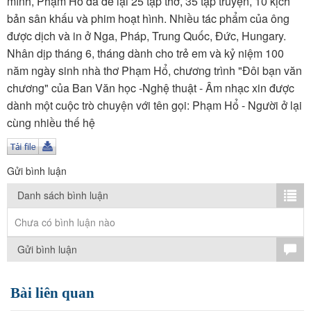
mình, Phạm Hổ đã để lại 25 tập thơ, 35 tập truyện, 10 kịch
TÌM KIẾM
bản sân khấu và phim hoạt hình. Nhiều tác phẩm của ông
được dịch và in ở Nga, Pháp, Trung Quốc, Đức, Hungary.
Vận hành bởi QI Corp
Nhân dịp tháng 6, tháng dành cho trẻ em và kỷ niệm 100
năm ngày sinh nhà thơ Phạm Hổ, chương trình "Đôi bạn văn
chương" của Ban Văn học -Nghệ thuật - Âm nhạc xin được
dành một cuộc trò chuyện với tên gọi: Phạm Hổ - Người ở lại
cùng nhiều thế hệ
Gửi bình luận
Danh sách bình luận
Chưa có bình luận nào
Gửi bình luận
Bài liên quan