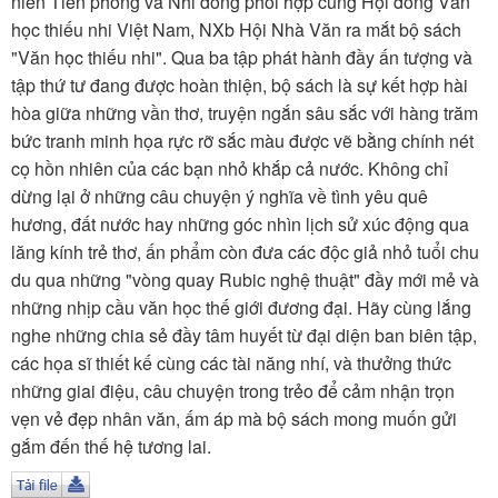
niên Tiền phong và Nhi đồng phối hợp cùng Hội đồng Văn
TÌM KIẾM
học thiếu nhi Việt Nam, NXb Hội Nhà Văn ra mắt bộ sách
"Văn học thiếu nhi". Qua ba tập phát hành đầy ấn tượng và
Vận hành bởi QI Corp
tập thứ tư đang được hoàn thiện, bộ sách là sự kết hợp hài
hòa giữa những vần thơ, truyện ngắn sâu sắc với hàng trăm
bức tranh minh họa rực rỡ sắc màu được vẽ bằng chính nét
cọ hồn nhiên của các bạn nhỏ khắp cả nước. Không chỉ
dừng lại ở những câu chuyện ý nghĩa về tình yêu quê
hương, đất nước hay những góc nhìn lịch sử xúc động qua
lăng kính trẻ thơ, ấn phẩm còn đưa các độc giả nhỏ tuổi chu
du qua những "vòng quay Rubic nghệ thuật" đầy mới mẻ và
những nhịp cầu văn học thế giới đương đại. Hãy cùng lắng
nghe những chia sẻ đầy tâm huyết từ đại diện ban biên tập,
các họa sĩ thiết kế cùng các tài năng nhí, và thưởng thức
những giai điệu, câu chuyện trong trẻo để cảm nhận trọn
vẹn vẻ đẹp nhân văn, ấm áp mà bộ sách mong muốn gửi
gắm đến thế hệ tương lai.