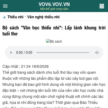
VOV6.VOV.VN
VOV6.VOV.VN
Một thế giới rung cảm
Thiếu nhi
Văn nghệ thiếu nhi
CHUYÊN MỤC
Bộ sách "Văn học thiếu nhi": Lấp lánh khung trời
Khách VOV6
tuổi thơ
Văn học
Nghệ thuật
Cập nhật : 21:34 18/6/2026
Sân khấu
Thế giới trang sách dành cho tuổi thơ lâu nay vốn quen
thuộc với những tác phẩm độc lập từ các cây bút gạo cội.
Thiếu nhi
Nhưng bạn đã bao giờ hình dung về một không gian văn học
đặc biệt – nơi những tên tuổi lớn của nền văn học nước nhà
Kết nối VOV6
cùng đứng chung một sân chơi nghệ thuật với chính các tác
giả, họa sĩ nhí đồng trang lứa? Thời gian qua Báo Thiếu