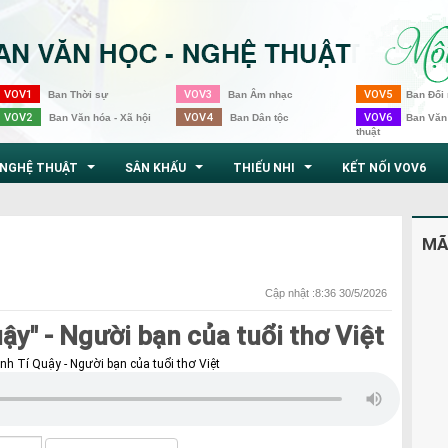
VOV1
VOV3
VOV5
Ban Thời sự
Ban Âm nhạc
Ban Đối 
VOV2
VOV4
VOV6
Ban Văn hóa - Xã hội
Ban Dân tộc
Ban Văn
thuật
NGHỆ THUẬT
SÂN KHẤU
THIẾU NHI
KẾT NỐI VOV6
...
...
...
MÃ
Cập nhật :8:36 30/5/2026
ậy" - Người bạn của tuổi thơ Việt