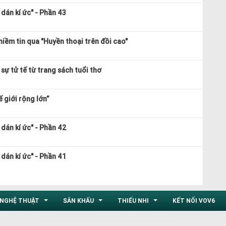
dán kí ức" - Phần 43
niềm tin qua "Huyền thoại trên đồi cao"
sự tử tế từ trang sách tuổi thơ
 giới rộng lớn”
dán kí ức" - Phần 42
dán kí ức" - Phần 41
NGHỆ THUẬT
SÂN KHẤU
THIẾU NHI
KẾT NỐI VOV6
...
...
...