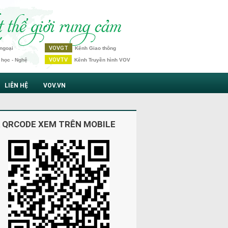
VOVGT
ngoại
Kênh Giao thông
VOVTV
 học - Nghệ
Kênh Truyền hình VOV
LIÊN HỆ
VOV.VN
 QRCODE XEM TRÊN MOBILE