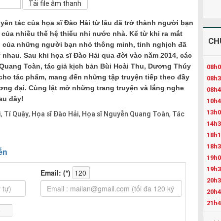
yên tác của họa sĩ Đào Hải từ lâu đã trở thành người bạn
ủa nhiều thế hệ thiếu nhi nước nhà. Kể từ khi ra mắt
CH
nh của những người bạn nhỏ thông minh, tinh nghịch đã
 nhau. Sau khi họa sĩ Đào Hải qua đời vào năm 2014, các
Quang Toàn, tác giả kịch bản Bùi Hoài Thu, Dương Thúy
08h0
 cho tác phẩm, mang đến những tập truyện tiếp theo đầy
08h3
ơng đại. Cùng lật mở những trang truyện và lắng nghe
08h4
au đây!
10h4
13h0
i
Tí Quậy
Họa sĩ Đào Hải
Họa sĩ Nguyễn Quang Toàn
Tác
,
,
,
,
14h3
18h1
18h3
19h0
19h3
20h3
20h4
21h4
22h3