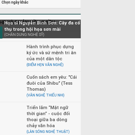
Chọn ngày khác
HE VÀ PHẢN HỒI NHIỀU
Họa sĩ Nguyễn Bỉnh Sơn: Cây đa cổ
thụ trong hội họa sơn mài
(CHÂN DUNG NGHỆ SỸ)
Hành trình phục dựng
ký ức và sứ mệnh tri ân
của một dân tộc
(ĐIỂM HẸN VĂN NGHỆ)
Cuốn sách em yêu: "Cái
đuôi của Shibu" (Tess
Thomas)
(VĂN NGHỆ THIẾU NHI)
Triển lãm “Mật ngữ
thời gian” - cuộc đối
thoại giữa ba dòng
chảy văn hóa
(LÀN SÓNG NGHỆ THUẬT)