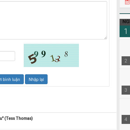
NG
1
2
3
bu" (Tess Thomas)
4