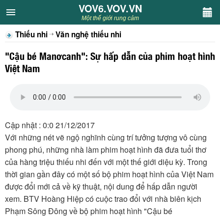
VOV6.VOV.VN
VOV6.VOV.VN
Một thế giới rung cảm
Thiếu nhi
Văn nghệ thiếu nhi
CHUYÊN MỤC
"Cậu bé Manơcanh": Sự hấp dẫn của phim hoạt hình
Khách VOV6
Việt Nam
Văn học
Nghệ thuật
Cập nhật : 0:0 21/12/2017
Với những nét vẽ ngộ nghĩnh cùng trí tưởng tượng vô cùng
Sân khấu
phong phú, những nhà làm phim hoạt hình đã đưa tuổi thơ
của hàng triệu thiếu nhi đến với một thế giới diệu kỳ. Trong
Thiếu nhi
thời gian gần đây có một số bộ phim hoạt hình của Việt Nam
được đổi mới cả về kỹ thuật, nội dung để hấp dẫn người
Kết nối VOV6
xem. BTV Hoàng Hiệp có cuộc trao đổi với nhà biên kịch
Phạm Sông Đông về bộ phim hoạt hình "Cậu bé