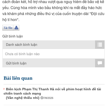
TÌM KIẾM
cách đoàn kết, hỗ trợ nhau vượt qua nguy hiểm để bảo vệ kẻ
yếu. Cùng hòa mình vào bầu không khí ra mắt đầy háo hức
Vận hành bởi QI Corp
và khám phá những điều thú vị của cuốn truyện dài "Đội cứu
hộ tí hon".
Gửi bình luận
Danh sách bình luận
Chưa có bình luận nào
Gửi bình luận
Bài liên quan
Biên kịch Phạm Thị Thanh Hà nói về phim hoạt hình đề tài
chiến tranh cách mạng
(Văn nghệ thiếu nhi)
7/8/2026