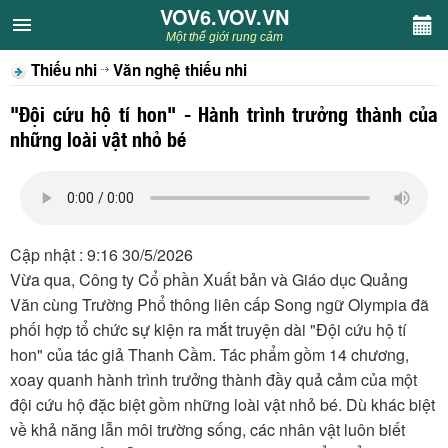
VOV6.VOV.VN
VOV6.VOV.VN
Một thế giới rung cảm
Thiếu nhi
Văn nghệ thiếu nhi
CHUYÊN MỤC
"Đội cứu hộ tí hon" - Hành trình trưởng thành của
Khách VOV6
những loài vật nhỏ bé
Văn học
Nghệ thuật
Cập nhật : 9:16 30/5/2026
Vừa qua, Công ty Cổ phần Xuất bản và Giáo dục Quảng
Sân khấu
Văn cùng Trường Phổ thông liên cấp Song ngữ Olympia đã
phối hợp tổ chức sự kiện ra mắt truyện dài "Đội cứu hộ tí
Thiếu nhi
hon" của tác giả Thanh Cầm. Tác phẩm gồm 14 chương,
xoay quanh hành trình trưởng thành đầy quả cảm của một
Kết nối VOV6
đội cứu hộ đặc biệt gồm những loài vật nhỏ bé. Dù khác biệt
về khả năng lẫn môi trường sống, các nhân vật luôn biết