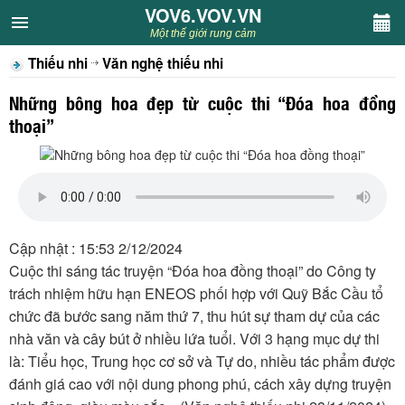
VOV6.VOV.VN
VOV6.VOV.VN
Một thế giới rung cảm
Thiếu nhi
Văn nghệ thiếu nhi
CHUYÊN MỤC
Những bông hoa đẹp từ cuộc thi “Đóa hoa đồng
Khách VOV6
thoại”
Văn học
Nghệ thuật
Cập nhật : 15:53 2/12/2024
Sân khấu
Cuộc thi sáng tác truyện “Đóa hoa đồng thoại” do Công ty
trách nhiệm hữu hạn ENEOS phối hợp với Quỹ Bắc Cầu tổ
Thiếu nhi
chức đã bước sang năm thứ 7, thu hút sự tham dự của các
nhà văn và cây bút ở nhiều lứa tuổi. Với 3 hạng mục dự thi
Kết nối VOV6
là: Tiểu học, Trung học cơ sở và Tự do, nhiều tác phẩm được
đánh giá cao với nội dung phong phú, cách xây dựng truyện