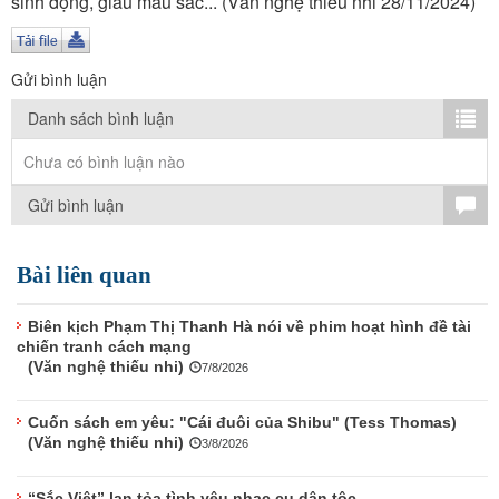
sinh động, giàu màu sắc... (Văn nghệ thiếu nhi 28/11/2024)
TÌM KIẾM
Vận hành bởi QI Corp
Gửi bình luận
Danh sách bình luận
Chưa có bình luận nào
Gửi bình luận
Bài liên quan
Biên kịch Phạm Thị Thanh Hà nói về phim hoạt hình đề tài
chiến tranh cách mạng
(Văn nghệ thiếu nhi)
7/8/2026
Cuốn sách em yêu: "Cái đuôi của Shibu" (Tess Thomas)
(Văn nghệ thiếu nhi)
3/8/2026
“Sắc Việt” lan tỏa tình yêu nhạc cụ dân tộc