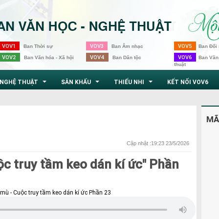
VOV1
VOV3
VOV5
Ban Thời sự
Ban Âm nhạc
Ban Đối 
VOV2
VOV4
VOV6
Ban Văn hóa - Xã hội
Ban Dân tộc
Ban Văn
thuật
NGHỆ THUẬT
SÂN KHẤU
THIẾU NHI
KẾT NỐI VOV6
...
...
...
MÃ
Cập nhật :19:23 23/5/2026
c truy tầm keo dán kí ức" Phần