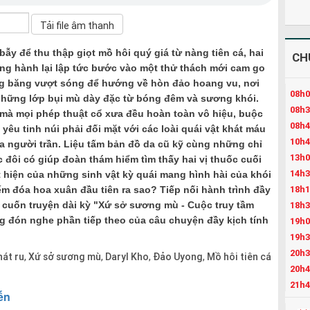
ẫy để thu thập giọt mồ hôi quý giá từ nàng tiên cá, hai
CH
g hành lại lập tức bước vào một thử thách mới cam go
ng băng vượt sóng để hướng về hòn đảo hoang vu, nơi
08h0
những lớp bụi mù dày đặc từ bóng đêm và sương khói.
08h3
t mà mọi phép thuật cổ xưa đều hoàn toàn vô hiệu, buộc
08h4
êu tinh núi phải đối mặt với các loài quái vật khát máu
10h4
a người trần. Liệu tấm bản đồ da cũ kỹ cùng những chỉ
13h0
c đôi có giúp đoàn thám hiểm tìm thấy hai vị thuốc cuối
14h3
 hiện của những sinh vật kỳ quái mang hình hài của khói
18h1
m đóa hoa xuân đầu tiên ra sao? Tiếp nối hành trình đầy
g cuốn truyện dài kỳ "Xứ sở sương mù - Cuộc truy tầm
18h3
g đón nghe phần tiếp theo của câu chuyện đầy kịch tính
19h0
19h3
20h3
hát ru
Xứ sở sương mù
Daryl Kho
Đảo Uyong
Mồ hôi tiên cá
,
,
,
,
20h4
21h4
22h3