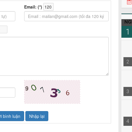
NG
1
2
3
4