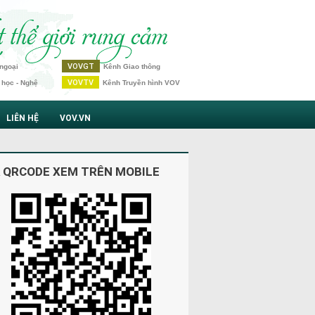
VOVGT
ngoại
Kênh Giao thông
VOVTV
 học - Nghệ
Kênh Truyền hình VOV
LIÊN HỆ
VOV.VN
 QRCODE XEM TRÊN MOBILE