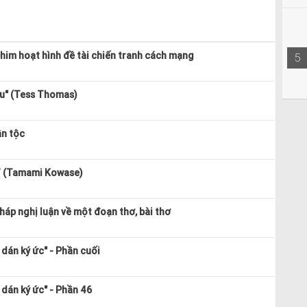
him hoạt hình đề tài chiến tranh cách mạng
5
bu" (Tess Thomas)
ân tộc
” (Tamami Kowase)
áp nghị luận về một đoạn thơ, bài thơ
dán ký ức" - Phần cuối
dán ký ức" - Phần 46