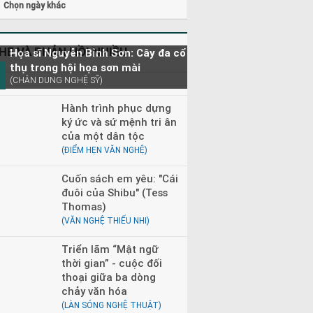
Chọn ngày khác
HE VÀ PHẢN HỒI NHIỀU
Họa sĩ Nguyễn Bỉnh Sơn: Cây đa cổ
thụ trong hội họa sơn mài
(CHÂN DUNG NGHỆ SỸ)
Hành trình phục dựng
ký ức và sứ mệnh tri ân
của một dân tộc
(ĐIỂM HẸN VĂN NGHỆ)
Cuốn sách em yêu: "Cái
đuôi của Shibu" (Tess
Thomas)
(VĂN NGHỆ THIẾU NHI)
Triển lãm “Mật ngữ
thời gian” - cuộc đối
thoại giữa ba dòng
chảy văn hóa
(LÀN SÓNG NGHỆ THUẬT)