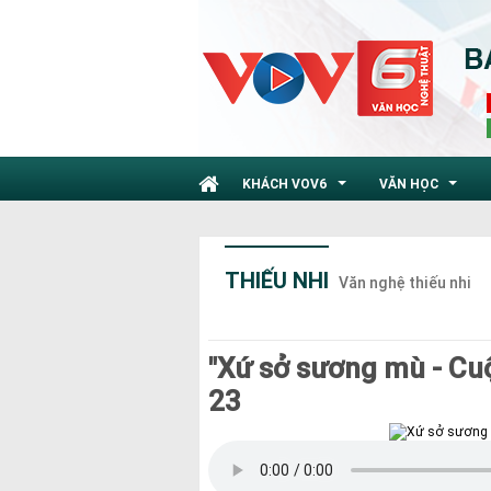
KHÁCH VOV6
VĂN HỌC
...
...
THIẾU NHI
Văn nghệ thiếu nhi
"Xứ sở sương mù - Cuộ
23