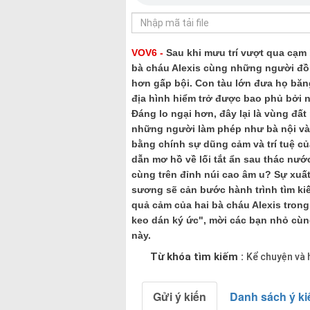
VOV6 -
Sau khi mưu trí vượt qua cạm b
bà cháu Alexis cùng những người đồn
hơn gấp bội. Con tàu lớn đưa họ bă
địa hình hiểm trở được bao phủ bởi 
Đáng lo ngại hơn, đây lại là vùng đấ
những người làm phép như bà nội và y
bằng chính sự dũng cảm và trí tuệ củ
dẫn mơ hồ về lối tắt ẩn sau thác nướ
cùng trên đỉnh núi cao âm u? Sự xuất
sương sẽ cản bước hành trình tìm kiế
quả cảm của hai bà cháu Alexis tron
keo dán ký ức", mời các bạn nhỏ cùn
này.
Từ khóa tìm kiếm :
Kể chuyện và 