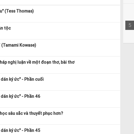
bu" (Tess Thomas)
5
ân tộc
” (Tamami Kowase)
áp nghị luận về một đoạn thơ, bài thơ
dán ký ức" - Phần cuối
dán ký ức" - Phần 46
 học sâu sắc và thuyết phục hơn?
dán ký ức" - Phần 45