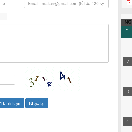
NG
1
2
3
4