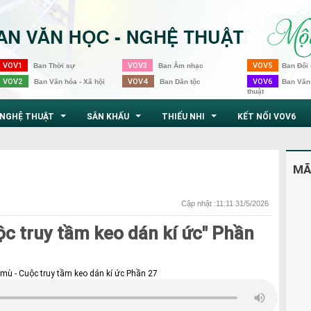
VOV1
VOV3
VOV5
Ban Thời sự
Ban Âm nhạc
Ban Đối 
VOV2
VOV4
VOV6
Ban Văn hóa - Xã hội
Ban Dân tộc
Ban Văn
thuật
NGHỆ THUẬT
SÂN KHẤU
THIẾU NHI
KẾT NỐI VOV6
...
...
...
MÃ
Cập nhật :11:11 31/5/2026
c truy tầm keo dán kí ức" Phần