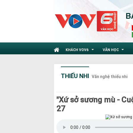
KHÁCH VOV6
VĂN HỌC
...
...
THIẾU NHI
Văn nghệ thiếu nhi
"Xứ sở sương mù - Cuộ
27