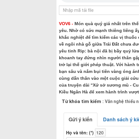
VOV6 -
Món quà quý giá nhất trên thế 
yêu. Nhờ có sức mạnh thiêng liêng ấy
khắc nghiệt để tìm kiếm các vị thuốc
về ngôi nhà gỗ giữa Trái Đất chưa đ
yêu tinh Rip: bà nội đã bị bầy quỷ lử
khoanh tay đứng nhìn người thân gặ
trở lại thế giới phép thuật. Với hành
bạn sâu và nắm bụi tiên vàng óng ánh
cùng dấn thân vào một cuộc giải cứu
của truyện dài “Xứ sở sương mù - Cuộc
Kiều Ngân Hà để xem hành trình vượt
Từ khóa tìm kiếm :
Văn nghệ thiếu n