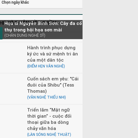
Chọn ngày khác
HE VÀ PHẢN HỒI NHIỀU
Họa sĩ Nguyễn Bỉnh Sơn: Cây đa cổ
thụ trong hội họa sơn mài
(CHÂN DUNG NGHỆ SỸ)
Hành trình phục dựng
ký ức và sứ mệnh tri ân
của một dân tộc
(ĐIỂM HẸN VĂN NGHỆ)
Cuốn sách em yêu: "Cái
đuôi của Shibu" (Tess
Thomas)
(VĂN NGHỆ THIẾU NHI)
Triển lãm “Mật ngữ
thời gian” - cuộc đối
thoại giữa ba dòng
chảy văn hóa
(LÀN SÓNG NGHỆ THUẬT)