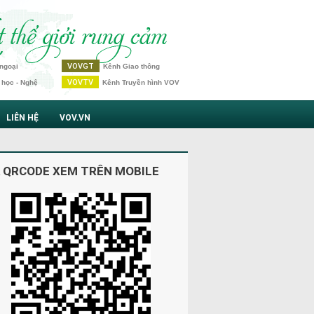
VOVGT
ngoại
Kênh Giao thông
VOVTV
 học - Nghệ
Kênh Truyền hình VOV
LIÊN HỆ
VOV.VN
 QRCODE XEM TRÊN MOBILE