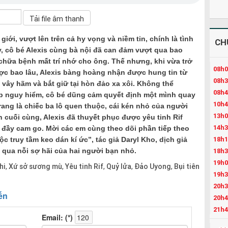
giới, vượt lên trên cả hy vọng và niềm tin, chính là tình
CH
, cô bé Alexis cùng bà nội đã can đảm vượt qua bao
 chữa bệnh mất trí nhớ cho ông. Thế nhưng, khi vừa trở
08h0
ược bao lâu, Alexis bàng hoàng nhận được hung tin từ
08h3
a vây hãm và bắt giữ tại hòn đảo xa xôi. Không thể
08h4
p nguy hiểm, cô bé dũng cảm quyết định một mình quay
10h4
 trang là chiếc ba lô quen thuộc, cái kén nhỏ của người
13h0
 cuối cùng, Alexis đã thuyết phục được yêu tinh Rif
14h3
 đầy cam go. Mời các em cùng theo dõi phần tiếp theo
18h1
 truy tầm keo dán kí ức”, tác giả Daryl Kho, dịch giả
 qua nỗi sợ hãi của hai người bạn nhỏ.
18h3
19h0
hi
Xứ sở sương mù
Yêu tinh Rif
Quỷ lửa
Đảo Uyong
Bụi tiên
,
,
,
,
,
19h3
20h3
20h4
21h4
22h3