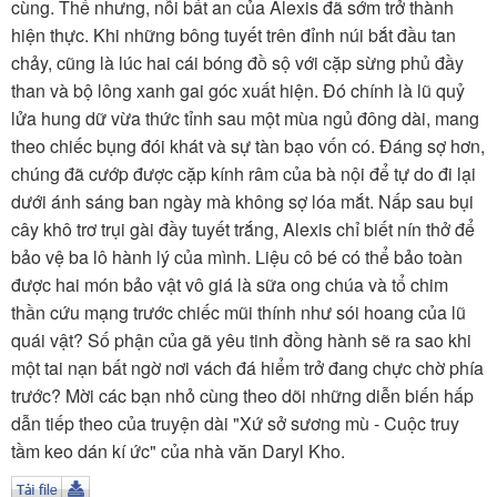
TÌM KIẾM
cùng. Thế nhưng, nỗi bất an của Alexis đã sớm trở thành
hiện thực. Khi những bông tuyết trên đỉnh núi bắt đầu tan
Vận hành bởi QI Corp
chảy, cũng là lúc hai cái bóng đồ sộ với cặp sừng phủ đầy
than và bộ lông xanh gai góc xuất hiện. Đó chính là lũ quỷ
lửa hung dữ vừa thức tỉnh sau một mùa ngủ đông dài, mang
theo chiếc bụng đói khát và sự tàn bạo vốn có. Đáng sợ hơn,
chúng đã cướp được cặp kính râm của bà nội để tự do đi lại
dưới ánh sáng ban ngày mà không sợ lóa mắt. Nấp sau bụi
cây khô trơ trụi gài đầy tuyết trắng, Alexis chỉ biết nín thở để
bảo vệ ba lô hành lý của mình. Liệu cô bé có thể bảo toàn
được hai món bảo vật vô giá là sữa ong chúa và tổ chim
thần cứu mạng trước chiếc mũi thính như sói hoang của lũ
quái vật? Số phận của gã yêu tinh đồng hành sẽ ra sao khi
một tai nạn bất ngờ nơi vách đá hiểm trở đang chực chờ phía
trước? Mời các bạn nhỏ cùng theo dõi những diễn biến hấp
dẫn tiếp theo của truyện dài "Xứ sở sương mù - Cuộc truy
tầm keo dán kí ức" của nhà văn Daryl Kho.