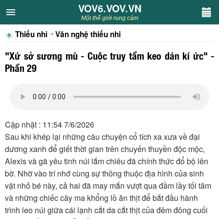
VOV6.VOV.VN
VOV6.VOV.VN
Một thế giới rung cảm
Thiếu nhi
Văn nghệ thiếu nhi
CHUYÊN MỤC
"Xứ sở sương mù - Cuộc truy tầm keo dán kí ức" -
Khách VOV6
Phần 29
Văn học
Nghệ thuật
Cập nhật : 11:54 7/6/2026
Sau khi khép lại những câu chuyện cổ tích xa xưa về đại
Sân khấu
dương xanh để giết thời gian trên chuyến thuyền độc mộc,
Alexis và gã yêu tinh núi lắm chiêu đã chính thức đổ bộ lên
Thiếu nhi
bờ. Nhờ vào trí nhớ cùng sự thông thuộc địa hình của sinh
vật nhỏ bé này, cả hai đã may mắn vượt qua đầm lầy tối tăm
Kết nối VOV6
và những chiếc cây ma khổng lồ ăn thịt để bắt đầu hành
trình leo núi giữa cái lạnh cắt da cắt thịt của đêm đông cuối