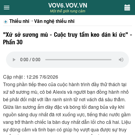
VOV6.VOV.VN
VOV6.VOV.VN
Một thế giới rung cảm
Thiếu nhi
Văn nghệ thiếu nhi
CHUYÊN MỤC
"Xứ sở sương mù - Cuộc truy tầm keo dán kí ức" -
Khách VOV6
Phần 30
Văn học
Nghệ thuật
Cập nhật : 12:26 7/6/2026
Trong phần tiếp theo của cuộc hành trình đầy thử thách tại
Sân khấu
xứ sở sương mù, cô bé Alexis và người bạn đồng hành nhỏ
bé phải đối mặt với lằn ranh sinh tử nơi vách đá sâu thẳm.
Thiếu nhi
Giữa làn sương ẩm dày đặc và bóng tối đang bủa vây khi
nguồn sáng duy nhất đã rơi xuống vực, tiếng thác nước gầm
Kết nối VOV6
vang trở thành chiếc la bàn duy nhất dẫn lối cho cả hai. Liệu
sự dũng cảm và tình bạn có giúp họ vượt qua được sự truy