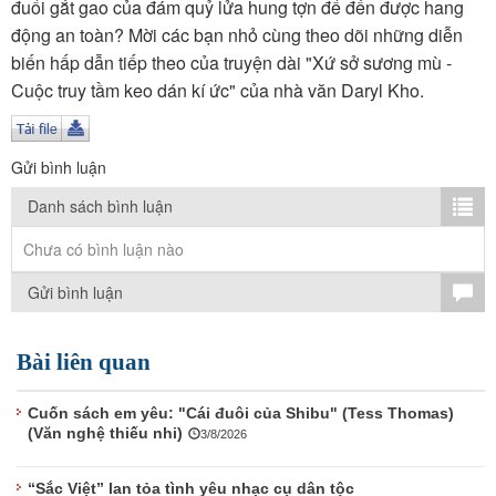
TÌM KIẾM
đuổi gắt gao của đám quỷ lửa hung tợn để đến được hang
động an toàn? Mời các bạn nhỏ cùng theo dõi những diễn
Vận hành bởi QI Corp
biến hấp dẫn tiếp theo của truyện dài "Xứ sở sương mù -
Cuộc truy tầm keo dán kí ức" của nhà văn Daryl Kho.
Gửi bình luận
Danh sách bình luận
Chưa có bình luận nào
Gửi bình luận
Bài liên quan
Cuốn sách em yêu: "Cái đuôi của Shibu" (Tess Thomas)
(Văn nghệ thiếu nhi)
3/8/2026
“Sắc Việt” lan tỏa tình yêu nhạc cụ dân tộc