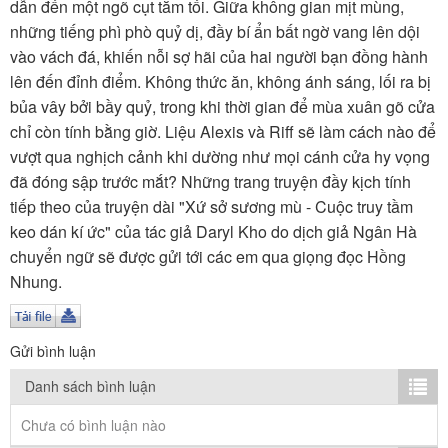
TÌM KIẾM
dẫn đến một ngõ cụt tăm tối. Giữa không gian mịt mùng,
những tiếng phì phò quỷ dị, đầy bí ẩn bất ngờ vang lên dội
Vận hành bởi QI Corp
vào vách đá, khiến nỗi sợ hãi của hai người bạn đồng hành
lên đến đỉnh điểm. Không thức ăn, không ánh sáng, lối ra bị
bủa vây bởi bầy quỷ, trong khi thời gian để mùa xuân gõ cửa
chỉ còn tính bằng giờ. Liệu Alexis và Riff sẽ làm cách nào để
vượt qua nghịch cảnh khi dường như mọi cánh cửa hy vọng
đã đóng sập trước mắt? Những trang truyện đầy kịch tính
tiếp theo của truyện dài "Xứ sở sương mù - Cuộc truy tầm
keo dán kí ức" của tác giả Daryl Kho do dịch giả Ngân Hà
chuyển ngữ sẽ được gửi tới các em qua giọng đọc Hồng
Nhung.
Gửi bình luận
Danh sách bình luận
Chưa có bình luận nào