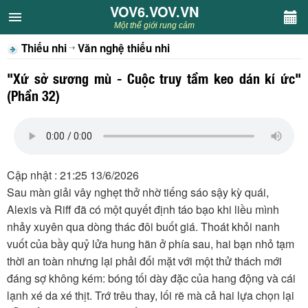
VOV6.VOV.VN
VOV6.VOV.VN
Một thế giới rung cảm
Thiếu nhi
Văn nghệ thiếu nhi
CHUYÊN MỤC
"Xứ sở sương mù - Cuộc truy tầm keo dán kí ức"
Khách VOV6
(Phần 32)
Văn học
Nghệ thuật
Cập nhật : 21:25 13/6/2026
Sau màn giải vây nghẹt thở nhờ tiếng sáo sậy kỳ quái,
Sân khấu
Alexis và Riff đã có một quyết định táo bạo khi liều mình
nhảy xuyên qua dòng thác đôi buốt giá. Thoát khỏi nanh
Thiếu nhi
vuốt của bầy quỷ lửa hung hãn ở phía sau, hai bạn nhỏ tạm
thời an toàn nhưng lại phải đối mặt với một thử thách mới
Kết nối VOV6
đáng sợ không kém: bóng tối dày đặc của hang động và cái
lạnh xé da xé thịt. Trớ trêu thay, lối rẽ mà cả hai lựa chọn lại