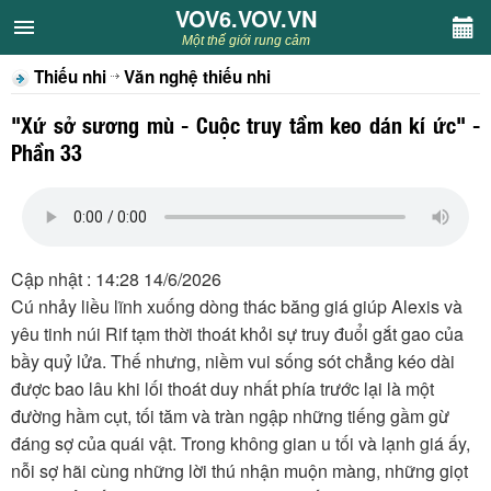
VOV6.VOV.VN
VOV6.VOV.VN
Một thế giới rung cảm
Thiếu nhi
Văn nghệ thiếu nhi
CHUYÊN MỤC
"Xứ sở sương mù - Cuộc truy tầm keo dán kí ức" -
Khách VOV6
Phần 33
Văn học
Nghệ thuật
Cập nhật : 14:28 14/6/2026
Cú nhảy liều lĩnh xuống dòng thác băng giá giúp Alexis và
Sân khấu
yêu tinh núi Rif tạm thời thoát khỏi sự truy đuổi gắt gao của
bầy quỷ lửa. Thế nhưng, niềm vui sống sót chẳng kéo dài
Thiếu nhi
được bao lâu khi lối thoát duy nhất phía trước lại là một
đường hầm cụt, tối tăm và tràn ngập những tiếng gầm gừ
Kết nối VOV6
đáng sợ của quái vật. Trong không gian u tối và lạnh giá ấy,
nỗi sợ hãi cùng những lời thú nhận muộn màng, những giọt