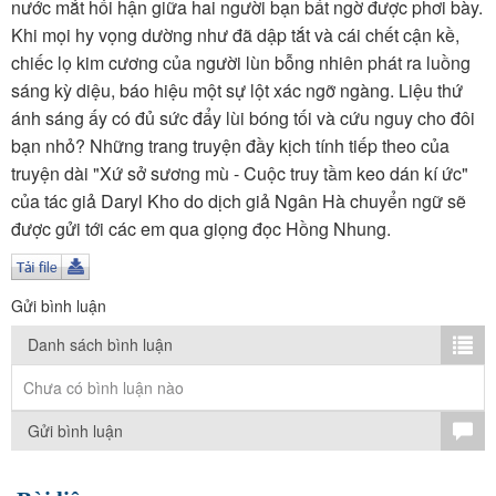
TÌM KIẾM
nước mắt hối hận giữa hai người bạn bất ngờ được phơi bày.
Khi mọi hy vọng dường như đã dập tắt và cái chết cận kề,
Vận hành bởi QI Corp
chiếc lọ kim cương của người lùn bỗng nhiên phát ra luồng
sáng kỳ diệu, báo hiệu một sự lột xác ngỡ ngàng. Liệu thứ
ánh sáng ấy có đủ sức đẩy lùi bóng tối và cứu nguy cho đôi
bạn nhỏ? Những trang truyện đầy kịch tính tiếp theo của
truyện dài "Xứ sở sương mù - Cuộc truy tầm keo dán kí ức"
của tác giả Daryl Kho do dịch giả Ngân Hà chuyển ngữ sẽ
được gửi tới các em qua giọng đọc Hồng Nhung.
Gửi bình luận
Danh sách bình luận
Chưa có bình luận nào
Gửi bình luận