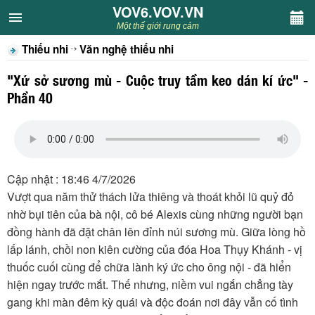
VOV6.VOV.VN
VOV6.VOV.VN
Một thế giới rung cảm
Thiếu nhi
Văn nghệ thiếu nhi
CHUYÊN MỤC
"Xứ sở sương mù - Cuộc truy tầm keo dán kí ức" -
Khách VOV6
Phần 40
Văn học
Nghệ thuật
Cập nhật : 18:46 4/7/2026
Vượt qua năm thử thách lửa thiêng và thoát khỏi lũ quỷ đỏ
Sân khấu
nhờ bụi tiên của bà nội, cô bé Alexis cùng những người bạn
đồng hành đã đặt chân lên đỉnh núi sương mù. Giữa lòng hồ
Thiếu nhi
lấp lánh, chồi non kiên cường của đóa Hoa Thụy Khánh - vị
thuốc cuối cùng để chữa lành ký ức cho ông nội - đã hiển
Kết nối VOV6
hiện ngay trước mắt. Thế nhưng, niềm vui ngắn chẳng tày
gang khi màn đêm kỳ quái và độc đoán nơi đây vẫn cố tình