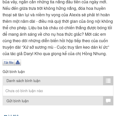
TÌM KIẾM
bủa vây, ngăn cản những tia nắng đầu tiên của ngày mới.
Nếu đến giữa trưa trời không hửng nắng, đóa hoa huyền
Vận hành bởi QI Corp
thoại sẽ tàn lụi và niềm hy vọng của Alexis sẽ phải trì hoãn
thêm một năm dài - điều mà quỹ thời gian của ông nội không
thể cho phép. Liệu ba bà cháu có chiến thắng được bóng tối
để mang ánh sáng về cho nụ hoa thức giấc? Mời các em
cùng theo dõi những diễn biến hồi hộp tiếp theo của cuốn
truyện dài “Xứ sở sương mù - Cuộc truy tầm keo dán kí ức”
của tác giả Daryl Kho qua giọng kể của chị Hồng Nhung.
Gửi bình luận
Danh sách bình luận
Chưa có bình luận nào
Gửi bình luận