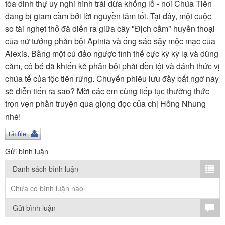
TÌM KIẾM
tòa dinh thự uy nghi hình trái dừa khổng lồ - nơi Chúa Tiên
đang bị giam cầm bởi lời nguyền tăm tối. Tại đây, một cuộc
Vận hành bởi QI Corp
so tài nghẹt thở đã diễn ra giữa cây "Địch cầm" huyền thoại
của nữ tướng phản bội Apinia và ống sáo sậy mộc mạc của
Alexis. Bằng một cú đảo ngược tình thế cực kỳ kỳ lạ và dũng
cảm, cô bé đã khiến kẻ phản bội phải đền tội và đánh thức vị
chúa tể của tộc tiên rừng. Chuyến phiêu lưu đầy bất ngờ này
sẽ diễn tiến ra sao? Mời các em cùng tiếp tục thưởng thức
trọn vẹn phần truyện qua giọng đọc của chị Hồng Nhung
nhé!
Gửi bình luận
Danh sách bình luận
Chưa có bình luận nào
Gửi bình luận