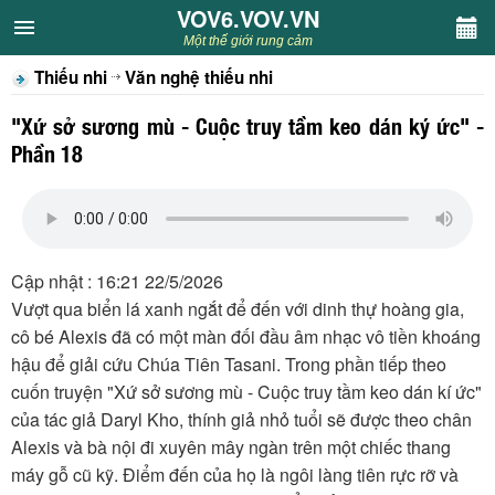
VOV6.VOV.VN
VOV6.VOV.VN
Một thế giới rung cảm
Thiếu nhi
Văn nghệ thiếu nhi
CHUYÊN MỤC
"Xứ sở sương mù - Cuộc truy tầm keo dán ký ức" -
Khách VOV6
Phần 18
Văn học
Nghệ thuật
Cập nhật : 16:21 22/5/2026
Vượt qua biển lá xanh ngắt để đến với dinh thự hoàng gia,
Sân khấu
cô bé Alexis đã có một màn đối đầu âm nhạc vô tiền khoáng
hậu để giải cứu Chúa Tiên Tasani. Trong phần tiếp theo
Thiếu nhi
cuốn truyện "Xứ sở sương mù - Cuộc truy tầm keo dán kí ức"
của tác giả Daryl Kho, thính giả nhỏ tuổi sẽ được theo chân
Kết nối VOV6
Alexis và bà nội đi xuyên mây ngàn trên một chiếc thang
máy gỗ cũ kỹ. Điểm đến của họ là ngôi làng tiên rực rỡ và