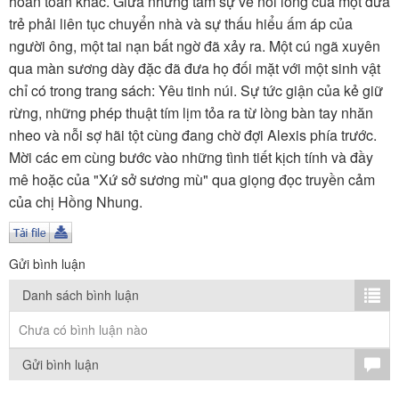
hoàn toàn khác. Giữa những tâm sự về nỗi lòng của một đứa
TÌM KIẾM
trẻ phải liên tục chuyển nhà và sự thấu hiểu ấm áp của
người ông, một tai nạn bất ngờ đã xảy ra. Một cú ngã xuyên
Vận hành bởi QI Corp
qua màn sương dày đặc đã đưa họ đối mặt với một sinh vật
chỉ có trong trang sách: Yêu tinh núi. Sự tức giận của kẻ giữ
rừng, những phép thuật tím lịm tỏa ra từ lòng bàn tay nhăn
nheo và nỗi sợ hãi tột cùng đang chờ đợi Alexis phía trước.
Mời các em cùng bước vào những tình tiết kịch tính và đầy
mê hoặc của "Xứ sở sương mù" qua giọng đọc truyền cảm
của chị Hồng Nhung.
Gửi bình luận
Danh sách bình luận
Chưa có bình luận nào
Gửi bình luận