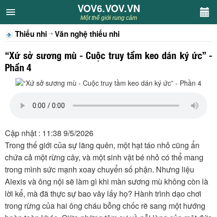
VOV6.VOV.VN
VOV6.VOV.VN
Một thế giới rung cảm
Thiếu nhi
Văn nghệ thiếu nhi
CHUYÊN MỤC
“Xứ sở sương mù - Cuộc truy tầm keo dán ký ức” -
Khách VOV6
Phần 4
Văn học
Nghệ thuật
Cập nhật : 11:38 9/5/2026
Sân khấu
Trong thế giới của sự lãng quên, một hạt táo nhỏ cũng ẩn
chứa cả một rừng cây, và một sinh vật bé nhỏ có thể mang
Thiếu nhi
trong mình sức mạnh xoay chuyển số phận. Nhưng liệu
Alexis và ông nội sẽ làm gì khi màn sương mù không còn là
Kết nối VOV6
lời kể, mà đã thực sự bao vây lấy họ? Hành trình dạo chơi
trong rừng của hai ông cháu bỗng chốc rẽ sang một hướng