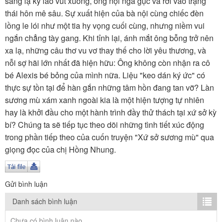
sáng lạ kỳ lao vút xuống, ông nội ngã gục và rơi vào trạng
TÌM KIẾM
thái hôn mê sâu. Sự xuất hiện của bà nội cùng chiếc đèn
lồng le lói như một tia hy vọng cuối cùng, nhưng niềm vui
Vận hành bởi QI Corp
ngắn chẳng tày gang. Khi tỉnh lại, ánh mắt ông bỗng trở nên
xa lạ, những câu thơ vu vơ thay thế cho lời yêu thương, và
nỗi sợ hãi lớn nhất đã hiện hữu: Ông không còn nhận ra cô
bé Alexis bé bỏng của mình nữa. Liệu "keo dán ký ức" có
thực sự tồn tại để hàn gắn những tâm hồn đang tan vỡ? Làn
sương mù xám xanh ngoài kia là một hiện tượng tự nhiên
hay là khởi đầu cho một hành trình đầy thử thách tại xứ sở kỳ
bí? Chúng ta sẽ tiếp tục theo dõi những tình tiết xúc động
trong phần tiếp theo của cuốn truyện "Xứ sở sương mù" qua
giọng đọc của chị Hồng Nhung.
Gửi bình luận
Danh sách bình luận
Chưa có bình luận nào