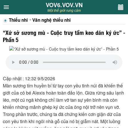
VOV6.VOV.VN
VOV6.VOV.VN
Một thế giới rung cảm
Thiếu nhi
Văn nghệ thiếu nhi
CHUYÊN MỤC
“Xứ sở sương mù - Cuộc truy tầm keo dán ký ức” -
Khách VOV6
Phần 5
Văn học
Nghệ thuật
Cập nhật : 12:32 9/5/2026
Sân khấu
Màn sương tím huyền bí từ tay con yêu tinh núi đã khiến thế
giới của cô bé Alexis hoàn toàn đảo lộn. Giữa rừng sâu lạnh
Thiếu nhi
lẽo, một cú ngã không chỉ làm vỡ tan sự yên bình mà còn
khiến những mảnh ghép ký ức của ông nội trở nên vụn vỡ.
Kết nối VOV6
Trong phần trước, chúng ta đã chứng kiến cơn giận dữ của
con yêu tinh khi ngôi nhà gỗ của nó bị giẫm nát. Một luồng