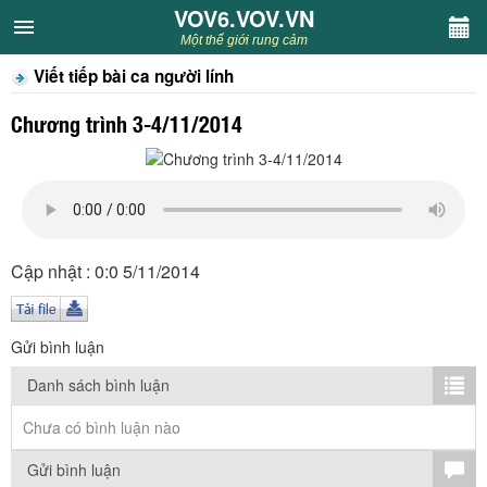
VOV6.VOV.VN
VOV6.VOV.VN
Một thế giới rung cảm
Viết tiếp bài ca người lính
CHUYÊN MỤC
Chương trình 3-4/11/2014
Khách VOV6
Văn học
Nghệ thuật
Cập nhật : 0:0 5/11/2014
Sân khấu
Gửi bình luận
Thiếu nhi
Danh sách bình luận
Kết nối VOV6
Chưa có bình luận nào
Gửi bình luận