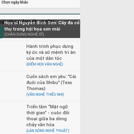
Chọn ngày khác
HE VÀ PHẢN HỒI NHIỀU
Họa sĩ Nguyễn Bỉnh Sơn: Cây đa cổ
thụ trong hội họa sơn mài
(CHÂN DUNG NGHỆ SỸ)
Hành trình phục dựng
ký ức và sứ mệnh tri ân
của một dân tộc
(ĐIỂM HẸN VĂN NGHỆ)
Cuốn sách em yêu: "Cái
đuôi của Shibu" (Tess
Thomas)
(VĂN NGHỆ THIẾU NHI)
Triển lãm “Mật ngữ
thời gian” - cuộc đối
thoại giữa ba dòng
chảy văn hóa
(LÀN SÓNG NGHỆ THUẬT)