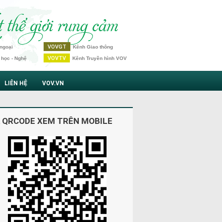
VOVGT
ngoại
Kênh Giao thông
VOVTV
 học - Nghệ
Kênh Truyền hình VOV
LIÊN HỆ
VOV.VN
 QRCODE XEM TRÊN MOBILE