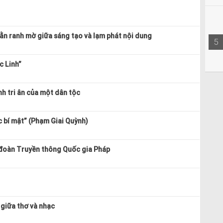
Lằn ranh mờ giữa sáng tạo và lạm phát nội dung
5
c Linh”
h tri ân của một dân tộc
 bí mật” (Phạm Giai Quỳnh)
 đoàn Truyền thông Quốc gia Pháp
 giữa thơ và nhạc