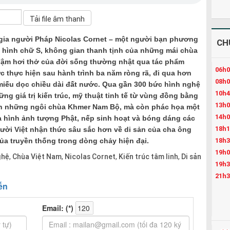
gia người Pháp Nicolas Cornet – một người bạn phương
CH
t hình chữ S, không gian thanh tịnh của những mái chùa
 đậm hơi thở của đời sống thường nhật qua tác phẩm
06h0
 thực hiện sau hành trình ba năm ròng rã, đi qua hơn
08h0
miếu dọc chiều dài đất nước. Qua gần 300 bức hình nghệ
10h4
ng giá trị kiến trúc, mỹ thuật tinh tế từ vùng đồng bằng
13h0
ến những ngôi chùa Khmer Nam Bộ, mà còn phác họa một
14h0
 hình ảnh tượng Phật, nếp sinh hoạt và bóng dáng các
18h1
gười Việt nhận thức sâu sắc hơn về di sản của cha ông
18h3
ủa truyền thống trong dòng chảy hiện đại.
19h0
ghệ
Chùa Việt Nam
Nicolas Cornet
Kiến trúc tâm linh
Di sản
,
,
,
,
19h3
21h3