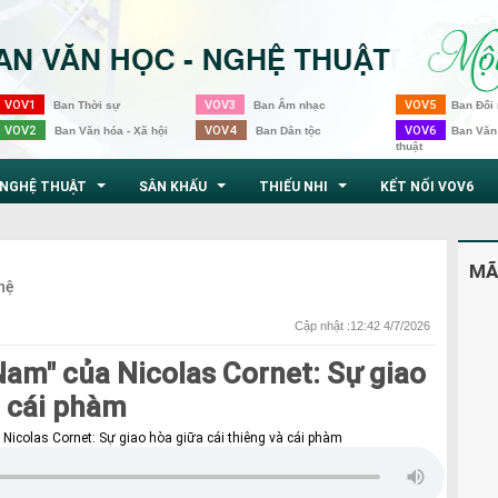
VOV1
VOV3
VOV5
Ban Thời sự
Ban Âm nhạc
Ban Đối 
VOV2
VOV4
VOV6
Ban Văn hóa - Xã hội
Ban Dân tộc
Ban Văn
thuật
NGHỆ THUẬT
SÂN KHẤU
THIẾU NHI
KẾT NỐI VOV6
...
...
...
MÃ
hệ
Cập nhật :12:42 4/7/2026
Nam" của Nicolas Cornet: Sự giao
à cái phàm