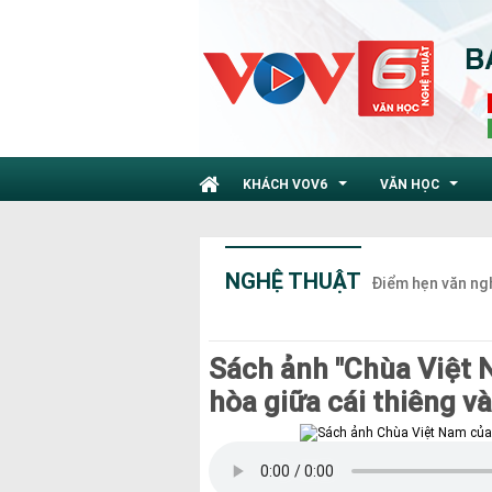
KHÁCH VOV6
VĂN HỌC
...
...
NGHỆ THUẬT
Điểm hẹn văn ng
Sách ảnh "Chùa Việt 
hòa giữa cái thiêng v