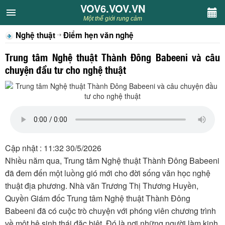
VOV6.VOV.VN
VOV6.VOV.VN
Một thế giới rung cảm
Nghệ thuật
Điểm hẹn văn nghệ
CHUYÊN MỤC
Trung tâm Nghệ thuật Thành Đông Babeeni và câu
Khách VOV6
chuyện đầu tư cho nghệ thuật
Văn học
Nghệ thuật
Sân khấu
Cập nhật : 11:32 30/5/2026
Nhiều năm qua, Trung tâm Nghệ thuật Thành Đông Babeeni
Thiếu nhi
đã đem đến một luồng gió mới cho đời sống văn học nghệ
thuật địa phương. Nhà văn Trương Thị Thương Huyền,
Kết nối VOV6
Quyền Giám đốc Trung tâm Nghệ thuật Thành Đông
Babeeni đã có cuộc trò chuyện với phóng viên chương trình
về một hệ sinh thái đặc biệt. Đó là nơi những người làm kinh