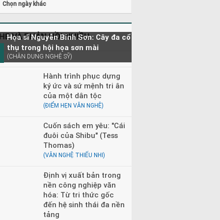
Chọn ngày khác
HE VÀ PHẢN HỒI NHIỀU
Họa sĩ Nguyễn Bỉnh Sơn: Cây đa cổ
thụ trong hội họa sơn mài
(CHÂN DUNG NGHỆ SỸ)
Hành trình phục dựng
ký ức và sứ mệnh tri ân
của một dân tộc
(ĐIỂM HẸN VĂN NGHỆ)
Cuốn sách em yêu: "Cái
đuôi của Shibu" (Tess
Thomas)
(VĂN NGHỆ THIẾU NHI)
Định vị xuất bản trong
nền công nghiệp văn
hóa: Từ tri thức gốc
đến hệ sinh thái đa nền
tảng