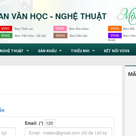
VOV1
VOV3
VOV5
Ban Thời sự
Ban Âm nhạc
Ban Đối 
VOV2
VOV4
VOV6
Ban Văn hóa - Xã hội
Ban Dân tộc
Ban Văn
thuật
NGHỆ THUẬT
SÂN KHẤU
THIẾU NHI
KẾT NỐI VOV6
...
...
...
MÃ