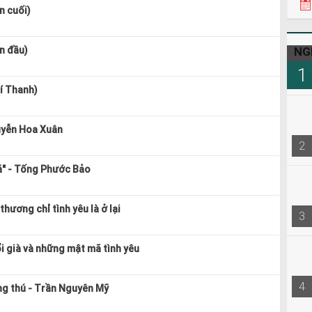
n cuối)
NG
n đầu)
1
í Thanh)
uyễn Hoa Xuân
2
á" - Tống Phước Bảo
hương chỉ tình yêu là ở lại
3
ổi già và những mật mã tình yêu
4
g thú - Trần Nguyên Mỹ