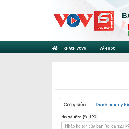
KHÁCH VOV6
VĂN HỌC
...
...