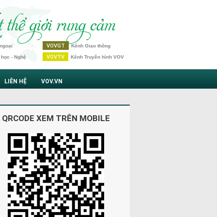
VOVGT
ngoại
Kênh Giao thông
VOVTV
 học - Nghệ
Kênh Truyền hình VOV
LIÊN HỆ
VOV.VN
 QRCODE XEM TRÊN MOBILE