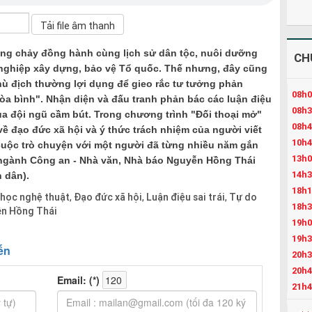
òng chảy đồng hành cùng lịch sử dân tộc, nuôi dưỡng
CH
nghiệp xây dựng, bảo vệ Tổ quốc. Thế nhưng, đây cũng
hù địch thường lợi dụng để gieo rắc tư tưởng phản
08h0
òa bình". Nhận diện và đấu tranh phản bác các luận điệu
08h3
 của đội ngũ cầm bút. Trong chương trình "Đối thoại mở"
08h4
ề đạo đức xã hội và ý thức trách nhiệm của người viết
10h4
cuộc trò chuyện với một người đã từng nhiều năm gắn
13h0
a ngành Công an - Nhà văn, Nhà báo Nguyễn Hồng Thái
14h3
 dân).
18h1
học nghệ thuật
Đạo đức xã hội
Luận điệu sai trái
Tự do
,
,
,
18h3
n Hồng Thái
19h0
19h3
20h3
20h4
21h4
22h3