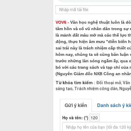
VOV6 -
Văn học nghệ thuật luôn là d
tâm hồn và cổ vũ nhân dân trong sự 
là mảnh đất màu mỡ mà các thế lực t
động, thực hiện âm mưu "diễn biến h
sai trái này là trách nhiệm cấp thiết
hôm nay, chúng ta sẽ cùng bàn luận v
trước những làn sóng ngầm ấy, qua 
bó với các trang sách và tạp chí củ
(Nguyên Giám đốc NXB Công an nhân
Từ khóa tìm kiếm :
Đối thoại mở
Văn 
,
sáng tạo
Trách nhiệm công dân
Nguyễ
,
,