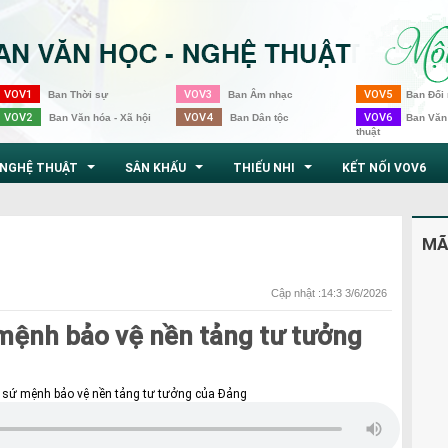
VOV1
VOV3
VOV5
Ban Thời sự
Ban Âm nhạc
Ban Đối 
VOV2
VOV4
VOV6
Ban Văn hóa - Xã hội
Ban Dân tộc
Ban Văn
thuật
NGHỆ THUẬT
SÂN KHẤU
THIẾU NHI
KẾT NỐI VOV6
...
...
...
MÃ
Cập nhật :14:3 3/6/2026
mệnh bảo vệ nền tảng tư tưởng