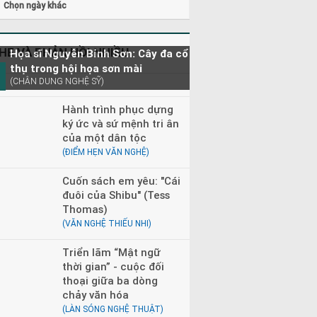
Chọn ngày khác
HE VÀ PHẢN HỒI NHIỀU
Họa sĩ Nguyễn Bỉnh Sơn: Cây đa cổ
thụ trong hội họa sơn mài
(CHÂN DUNG NGHỆ SỸ)
Hành trình phục dựng
ký ức và sứ mệnh tri ân
của một dân tộc
(ĐIỂM HẸN VĂN NGHỆ)
Cuốn sách em yêu: "Cái
đuôi của Shibu" (Tess
Thomas)
(VĂN NGHỆ THIẾU NHI)
Triển lãm “Mật ngữ
thời gian” - cuộc đối
thoại giữa ba dòng
chảy văn hóa
(LÀN SÓNG NGHỆ THUẬT)