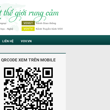
VOVGT
ngoại
Kênh Giao thông
VOVTV
 học - Nghệ
Kênh Truyền hình VOV
LIÊN HỆ
VOV.VN
 QRCODE XEM TRÊN MOBILE