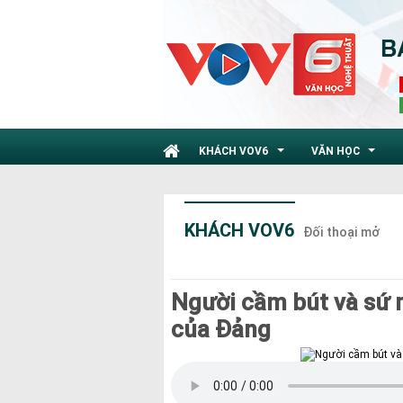
KHÁCH VOV6
VĂN HỌC
...
...
KHÁCH VOV6
Đối thoại mở
Người cầm bút và sứ 
của Đảng