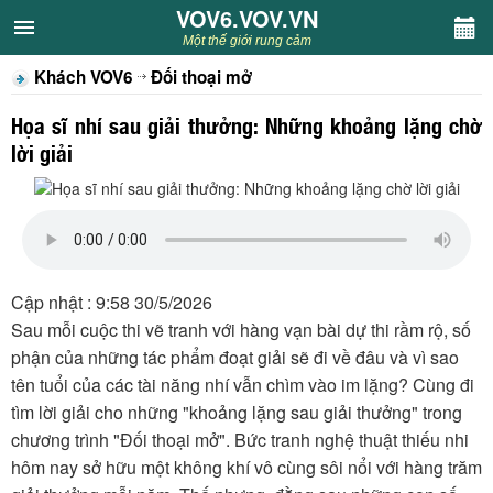
VOV6.VOV.VN
VOV6.VOV.VN
Một thế giới rung cảm
Khách VOV6
Đối thoại mở
CHUYÊN MỤC
Họa sĩ nhí sau giải thưởng: Những khoảng lặng chờ
Khách VOV6
lời giải
Văn học
Nghệ thuật
Cập nhật : 9:58 30/5/2026
Sân khấu
Sau mỗi cuộc thi vẽ tranh với hàng vạn bài dự thi rầm rộ, số
phận của những tác phẩm đoạt giải sẽ đi về đâu và vì sao
Thiếu nhi
tên tuổi của các tài năng nhí vẫn chìm vào im lặng? Cùng đi
tìm lời giải cho những "khoảng lặng sau giải thưởng" trong
Kết nối VOV6
chương trình "Đối thoại mở". Bức tranh nghệ thuật thiếu nhi
hôm nay sở hữu một không khí vô cùng sôi nổi với hàng trăm