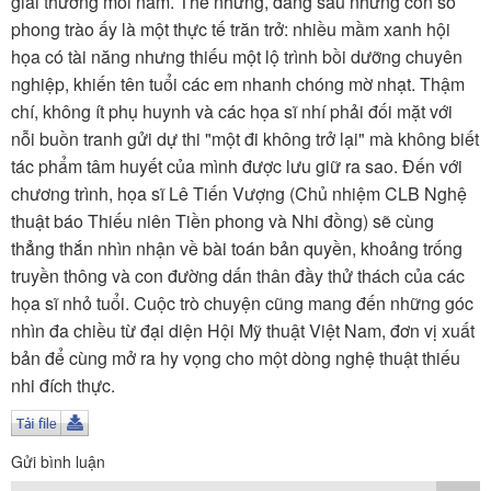
giải thưởng mỗi năm. Thế nhưng, đằng sau những con số
TÌM KIẾM
phong trào ấy là một thực tế trăn trở: nhiều mầm xanh hội
họa có tài năng nhưng thiếu một lộ trình bồi dưỡng chuyên
Vận hành bởi QI Corp
nghiệp, khiến tên tuổi các em nhanh chóng mờ nhạt. Thậm
chí, không ít phụ huynh và các họa sĩ nhí phải đối mặt với
nỗi buồn tranh gửi dự thi "một đi không trở lại" mà không biết
tác phẩm tâm huyết của mình được lưu giữ ra sao. Đến với
chương trình, họa sĩ Lê Tiến Vượng (Chủ nhiệm CLB Nghệ
thuật báo Thiếu niên Tiền phong và Nhi đồng) sẽ cùng
thẳng thắn nhìn nhận về bài toán bản quyền, khoảng trống
truyền thông và con đường dấn thân đầy thử thách của các
họa sĩ nhỏ tuổi. Cuộc trò chuyện cũng mang đến những góc
nhìn đa chiều từ đại diện Hội Mỹ thuật Việt Nam, đơn vị xuất
bản để cùng mở ra hy vọng cho một dòng nghệ thuật thiếu
nhi đích thực.
Gửi bình luận