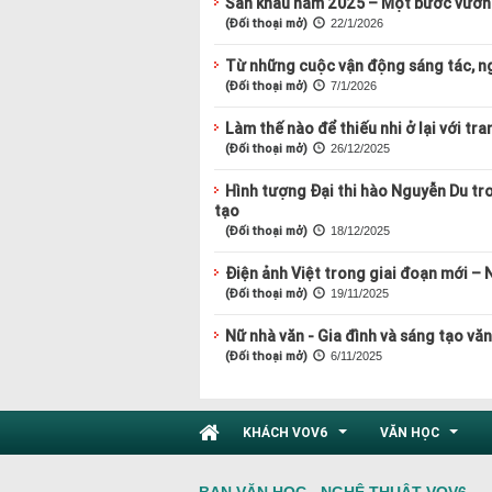
Sân khấu năm 2025 – Một bước vươn
(Đối thoại mở)
22/1/2026
Từ những cuộc vận động sáng tác, n
(Đối thoại mở)
7/1/2026
Làm thế nào để thiếu nhi ở lại với tra
(Đối thoại mở)
26/12/2025
Hình tượng Đại thi hào Nguyễn Du tr
tạo
(Đối thoại mở)
18/12/2025
Điện ảnh Việt trong giai đoạn mới – 
(Đối thoại mở)
19/11/2025
Nữ nhà văn - Gia đình và sáng tạo vă
(Đối thoại mở)
6/11/2025
KHÁCH VOV6
VĂN HỌC
...
...
BAN VĂN HỌC - NGHỆ THUẬT VOV6