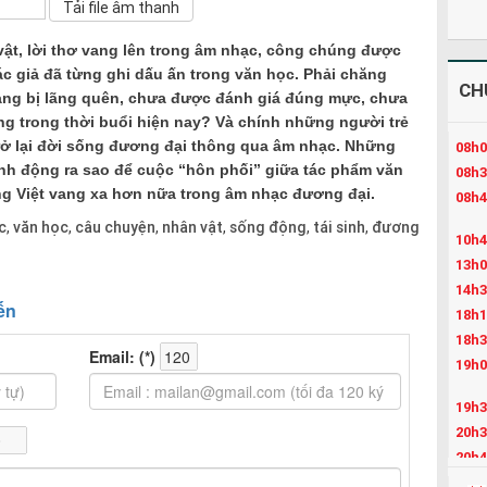
ật, lời thơ vang lên trong âm nhạc, công chúng được
ác giả đã từng ghi dấu ấn trong văn học. Phải chăng
CH
ang bị lãng quên, chưa được đánh giá đúng mực, chưa
ng trong thời buổi hiện nay? Và chính những người trẻ
rở lại đời sống đương đại thông qua âm nhạc. Những
08h0
nh động ra sao để cuộc “hôn phối” giữa tác phẩm văn
08h3
g Việt vang xa hơn nữa trong âm nhạc đương đại.
08h4
c
văn học
câu chuyện
nhân vật
sống động
tái sinh
đương
,
,
,
,
,
,
10h4
13h0
14h3
18h1
18h3
19h0
19h3
20h3
20h4