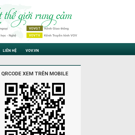
VOVGT
ngoại
Kênh Giao thông
VOVTV
 học - Nghệ
Kênh Truyền hình VOV
LIÊN HỆ
VOV.VN
 QRCODE XEM TRÊN MOBILE