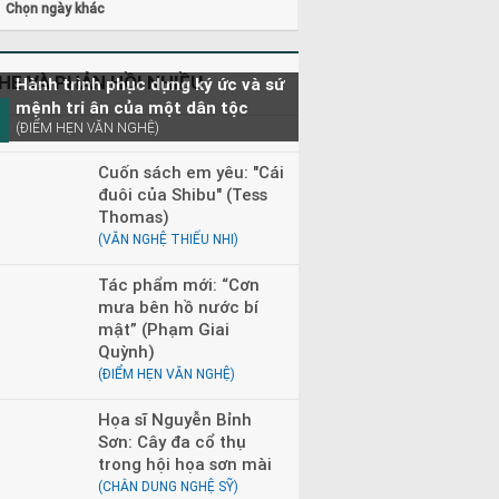
Chọn ngày khác
5 - 22h00
Kể chuyện và Hát ru cho bé
0 - 23h00
Đọc truyện đêm khuya
0 - 08h30
Tìm trong kho báu
HE VÀ PHẢN HỒI NHIỀU
Hành trình phục dựng ký ức và sứ
mệnh tri ân của một dân tộc
(ĐIỂM HẸN VĂN NGHỆ)
Cuốn sách em yêu: "Cái
đuôi của Shibu" (Tess
Thomas)
(VĂN NGHỆ THIẾU NHI)
Tác phẩm mới: “Cơn
mưa bên hồ nước bí
mật” (Phạm Giai
Quỳnh)
(ĐIỂM HẸN VĂN NGHỆ)
Họa sĩ Nguyễn Bỉnh
Sơn: Cây đa cổ thụ
trong hội họa sơn mài
(CHÂN DUNG NGHỆ SỸ)