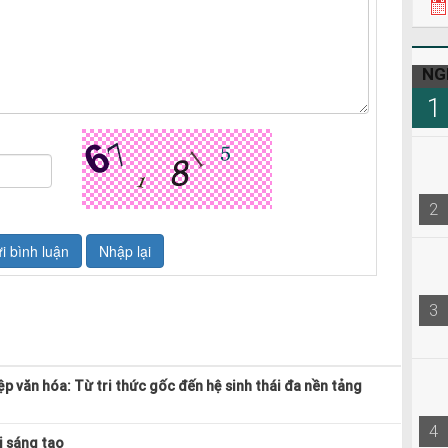
21h4
22h3
08h0
NG
1
2
3
p văn hóa: Từ tri thức gốc đến hệ sinh thái đa nền tảng
4
i sáng tạo