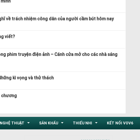
 mình
ghĩ về trách nhiệm công dân của người cầm bút hôm nay
ng viết?
ong phim truyện điện ảnh – Cánh cửa mở cho các nhà sáng
Những kì vọng và thử thách
n chương
NGHỆ THUẬT
SÂN KHẤU
THIẾU NHI
KẾT NỐI VOV6
...
...
...