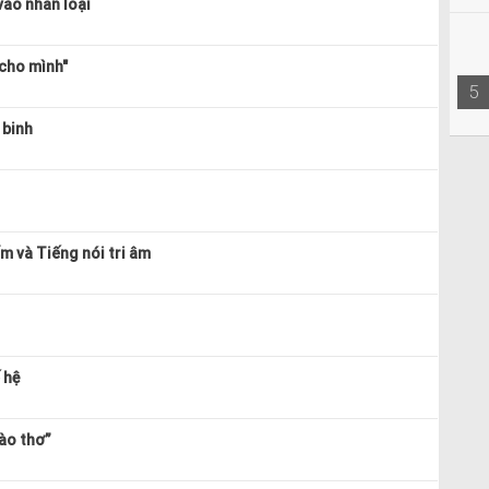
ào nhân loại
 cho mình"
5
 binh
m và Tiếng nói tri âm
 hệ
vào thơ”