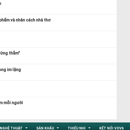
n
c phẩm và nhân cách nhà thơ
rừng thẳm"
ong im lặng
im mỗi người
NGHỆ THUẬT
SÂN KHẤU
THIẾU NHI
KẾT NỐI VOV6