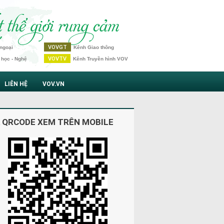
VOVGT
ngoại
Kênh Giao thông
VOVTV
 học - Nghệ
Kênh Truyền hình VOV
LIÊN HỆ
VOV.VN
 QRCODE XEM TRÊN MOBILE