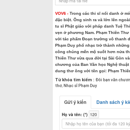
VOV6 -
Trong các thi sĩ nổi danh ở 
đặc biệt. Ông sinh ra và lớn lên ngoà
tu sĩ Phật giáo với pháp danh Tuệ T
vẹn ở phương Nam. Phạm Thiên Thư 
với tác phẩm Đoạn trường vô thanh dà
Phạm Duy phổ nhạc trở thành những 
công chúng mến mộ suốt hơn nửa th
Thiên Thư vừa qua đời tại Sài Gòn v
chương của Ban Văn học Nghệ thuật 
dung thơ ông với tên gọi: Phạm Thiê
Từ khóa tìm kiếm :
Đôi bạn văn chươ
thơ
Nhạc sĩ Phạm Duy
,