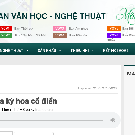
VOV1
VOV3
VOV5
Ban Thời sự
Ban Âm nhạc
Ban Đối 
VOV2
VOV4
VOV6
Ban Văn hóa - Xã hội
Ban Dân tộc
Ban Văn
thuật
NGHỆ THUẬT
SÂN KHẤU
THIẾU NHI
KẾT NỐI VOV6
...
...
...
MÃ
Cập nhật :21:23 27/5/2026
 kỳ hoa cổ điển