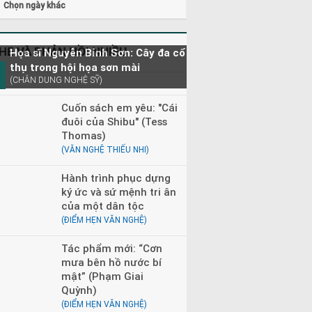
Chọn ngày khác
HE VÀ PHẢN HỒI NHIỀU
Họa sĩ Nguyễn Bỉnh Sơn: Cây đa cổ
thụ trong hội họa sơn mài
(CHÂN DUNG NGHỆ SỸ)
Cuốn sách em yêu: "Cái
đuôi của Shibu" (Tess
Thomas)
(VĂN NGHỆ THIẾU NHI)
Hành trình phục dựng
ký ức và sứ mệnh tri ân
của một dân tộc
(ĐIỂM HẸN VĂN NGHỆ)
Tác phẩm mới: “Cơn
mưa bên hồ nước bí
mật” (Phạm Giai
Quỳnh)
(ĐIỂM HẸN VĂN NGHỆ)