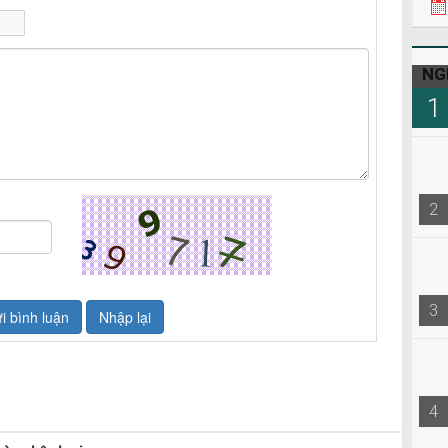
NG
1
2
3
4