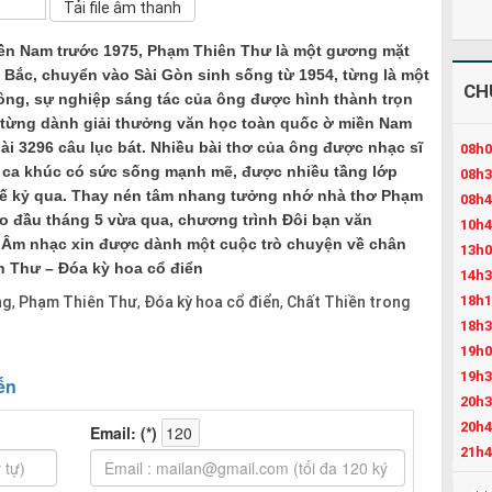
miền Nam trước 1975, Phạm Thiên Thư là một gương mặt
i Bắc, chuyển vào Sài Gòn sinh sống từ 1954, từng là một
CH
hông, sự nghiệp sáng tác của ông được hình thành trọn
từng dành giải thưởng văn học toàn quốc ờ miền Nam
i 3296 câu lục bát. Nhiều bài thơ của ông được nhạc sĩ
08h0
ca khúc có sức sống mạnh mẽ, được nhiều tầng lớp
08h3
ế kỷ qua. Thay nén tâm nhang tưởng nhớ nhà thơ Phạm
08h4
ào đầu tháng 5 vừa qua, chương trình Đôi bạn văn
10h4
Âm nhạc xin được dành một cuộc trò chuyện về chân
13h0
n Thư – Đóa kỳ hoa cổ điển
14h3
18h1
ng
Phạm Thiên Thư
Đóa kỳ hoa cổ điển
Chất Thiền trong
,
,
,
18h3
19h0
19h3
20h3
20h4
21h4
22h3