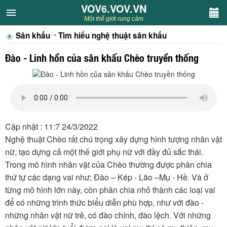
VOV6.VOV.VN
VOV6.VOV.VN
Một thế giới rung cảm
Sân khấu
Tìm hiểu nghệ thuật sân khấu
CHUYÊN MỤC
Đào - Linh hồn của sân khấu Chèo truyền thống
Khách VOV6
Văn học
Nghệ thuật
Cập nhật : 11:7 24/3/2022
Nghệ thuật Chèo rất chú trọng xây dựng hình tượng nhân vật
Sân khấu
nữ, tạo dựng cả một thế giới phụ nữ với đầy đủ sắc thái.
Trong mô hình nhân vật của Chèo thường được phân chia
Thiếu nhi
thứ tự các dạng vai như; Đào – Kép - Lão –Mụ - Hề. Và ở
từng mô hình lớn này, còn phân chia nhỏ thành các loại vai
Kết nối VOV6
để có những trình thức biểu diễn phù hợp, như với đào -
những nhân vật nữ trẻ, có đào chính, đào lệch. Với những