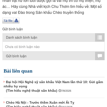
nhân vật nữ lớn tuổi được gọi là vai mụ thì có mụ thiện, mụ
TÌM KIẾM
ác… Hãy cùng Nhà viết kịch Chu Thơm tìm hiểu về: Một số
dạng vai Đào trong Sân khấu Chèo truyền thống
Vận hành bởi QI Corp
Gửi bình luận
Danh sách bình luận
Chưa có bình luận nào
Gửi bình luận
Bài liên quan
Đại hội Hội Nghệ sỹ sân khấu Việt Nam lần thứ 10: Gửi gắm
nhiều hy vọng
(Tìm hiểu nghệ thuật sân khấu)
7/8/2026
Chèo Hà Nội - Trước thềm Xuân mới Ất Tỵ
(Tìm hiểu nghệ thuật sân khấu)