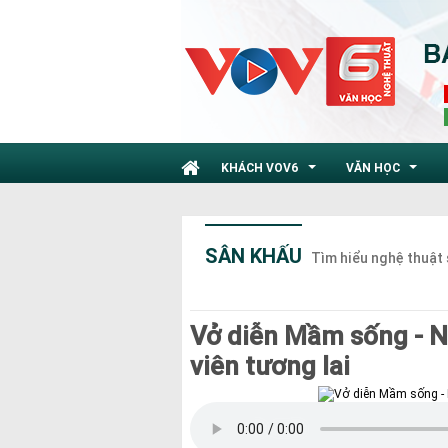
KHÁCH VOV6
VĂN HỌC
...
...
SÂN KHẤU
Tìm hiểu nghệ thuật 
Vở diễn Mầm sống - N
viên tương lai