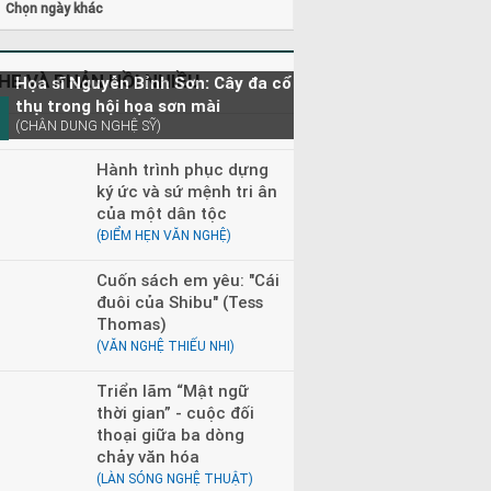
Chọn ngày khác
HE VÀ PHẢN HỒI NHIỀU
Họa sĩ Nguyễn Bỉnh Sơn: Cây đa cổ
thụ trong hội họa sơn mài
(CHÂN DUNG NGHỆ SỸ)
Hành trình phục dựng
ký ức và sứ mệnh tri ân
của một dân tộc
(ĐIỂM HẸN VĂN NGHỆ)
Cuốn sách em yêu: "Cái
đuôi của Shibu" (Tess
Thomas)
(VĂN NGHỆ THIẾU NHI)
Triển lãm “Mật ngữ
thời gian” - cuộc đối
thoại giữa ba dòng
chảy văn hóa
(LÀN SÓNG NGHỆ THUẬT)