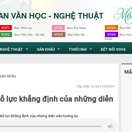
VOV1
VOV3
VOV5
Ban Thời sự
Ban Âm nhạc
Ban Đối 
VOV2
VOV4
VOV6
Ban Văn hóa - Xã hội
Ban Dân tộc
Ban Văn
thuật
NGHỆ THUẬT
SÂN KHẤU
THIẾU NHI
KẾT NỐI VOV6
...
...
...
MÃ
sân khấu
Cập nhật :14:18 27/5/2024
ỗ lực khẳng định của những diễn