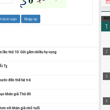
NG
1
2
m lần thứ 10: Gửi gắm nhiều hy vọng
Ất Tỵ
3
 nước đến thế hệ trẻ
hục khán giả Thủ đô
4
ơn với khán giả nhỏ tuổi