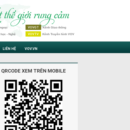
VOVGT
ngoại
Kênh Giao thông
VOVTV
 học - Nghệ
Kênh Truyền hình VOV
LIÊN HỆ
VOV.VN
 QRCODE XEM TRÊN MOBILE