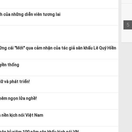
h của những diễn viên tương lai
5
ng cái "Mới" qua cảm nhận của tác giả sân khấu Lê Quý Hiền
uyền thống
ữ và phát triển!
thêm ngọn lửa nghề!
 nền kịch nói Việt Nam
ân kỷ niệm 100 năm sân khấu kịch nói VN