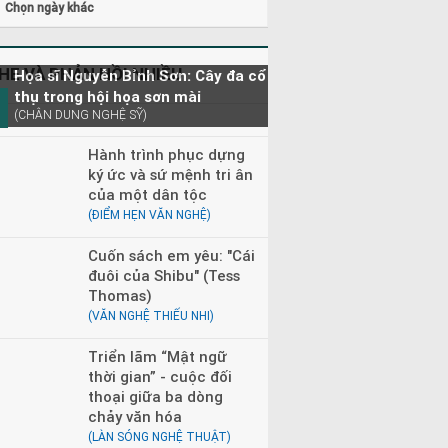
Chọn ngày khác
HE VÀ PHẢN HỒI NHIỀU
Họa sĩ Nguyễn Bỉnh Sơn: Cây đa cổ
thụ trong hội họa sơn mài
(CHÂN DUNG NGHỆ SỸ)
Hành trình phục dựng
ký ức và sứ mệnh tri ân
của một dân tộc
(ĐIỂM HẸN VĂN NGHỆ)
Cuốn sách em yêu: "Cái
đuôi của Shibu" (Tess
Thomas)
(VĂN NGHỆ THIẾU NHI)
Triển lãm “Mật ngữ
thời gian” - cuộc đối
thoại giữa ba dòng
chảy văn hóa
(LÀN SÓNG NGHỆ THUẬT)