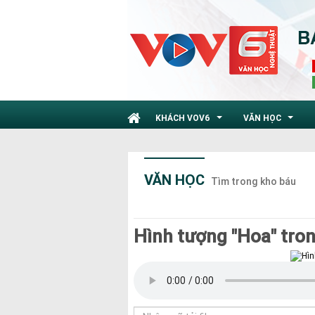
KHÁCH VOV6
VĂN HỌC
...
...
VĂN HỌC
Tìm trong kho báu
Hình tượng "Hoa" tron