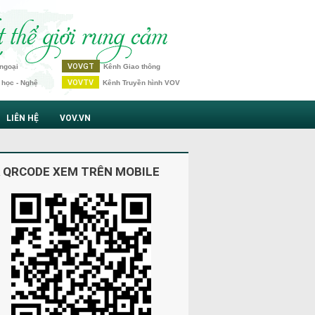
VOVGT
ngoại
Kênh Giao thông
VOVTV
 học - Nghệ
Kênh Truyền hình VOV
LIÊN HỆ
VOV.VN
 QRCODE XEM TRÊN MOBILE