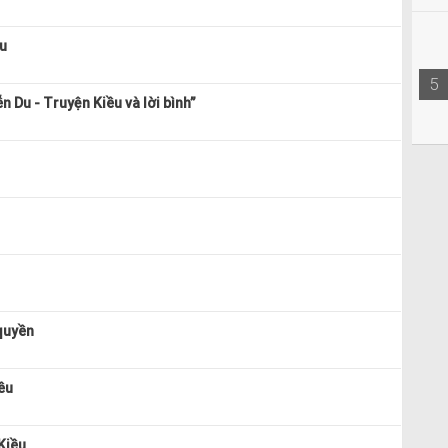
u
5
n Du - Truyện Kiều và lời bình”
quyền
ều
Kiều