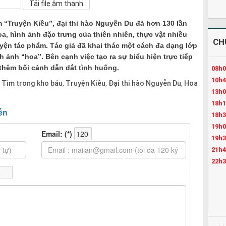
 “Truyện Kiều”, đại thi hào Nguyễn Du đã hơn 130 lần
oa, hình ảnh đặc trưng của thiên nhiên, thực vật nhiều
CH
uyện tác phẩm. Tác giả đã khai thác một cách đa dạng lớp
 ảnh “hoa”. Bên cạnh việc tạo ra sự biểu hiện trực tiếp
thêm bối cảnh dẫn dắt tình huống.
08h0
10h4
:
Tìm trong kho báu
Truyện Kiều
Đại thi hào Nguyễn Du
Hoa
,
,
,
13h0
18h1
18h3
19h0
19h3
21h4
22h3