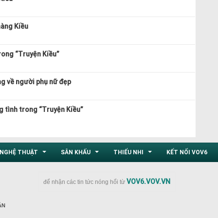
nàng Kiều
trong “Truyện Kiều”
ng về người phụ nữ đẹp
g tình trong “Truyện Kiều”
NGHỆ THUẬT
SÂN KHẤU
THIẾU NHI
KẾT NỐI VOV6
...
...
...
VOV6.VOV.VN
để nhận các tin tức nóng hổi từ
ÂN