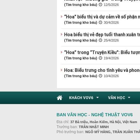
(Tìm trong kho báu)
12/5/2026
“Hoa” biểu thị và dự cảm về số phận 
(Tìm trong kho báu)
30/4/2026
Hoa biểu thị vẻ đẹp tuổi thanh xuân 
(Tìm trong kho báu)
25/4/2026
“Hoa” trong “Truyện Kiều”: Biểu tượ
(Tìm trong kho báu)
19/4/2026
Hoa: Biểu trưng cho tình yêu và phon
(Tìm trong kho báu)
10/4/2026
KHÁCH VOV6
VĂN HỌC
...
...
BAN VĂN HỌC - NGHỆ THUẬT VOV6
Địa chỉ:
37 Bà triệu, Hoàn Kiếm, Hà Nội, Việt Nam
Trưởng ban:
TRẦN NHẬT MINH
Phó trưởng ban:
NGÔ MỸ HẰNG, TRẦN XUÂN TH