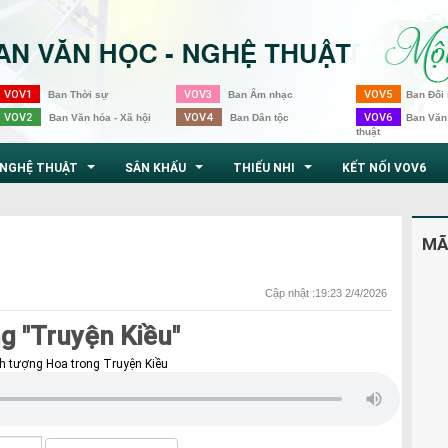
VOV1
VOV3
VOV5
Ban Thời sự
Ban Âm nhạc
Ban Đối 
VOV2
VOV4
VOV6
Ban Văn hóa - Xã hội
Ban Dân tộc
Ban Văn
thuật
NGHỆ THUẬT
SÂN KHẤU
THIẾU NHI
KẾT NỐI VOV6
...
...
...
MÃ
Cập nhật :19:23 2/4/2026
g "Truyện Kiều"