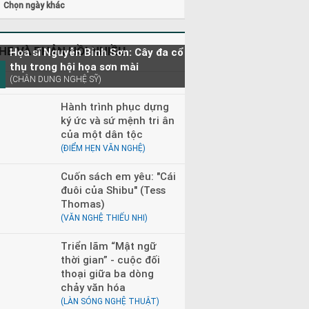
Chọn ngày khác
HE VÀ PHẢN HỒI NHIỀU
Họa sĩ Nguyễn Bỉnh Sơn: Cây đa cổ
thụ trong hội họa sơn mài
(CHÂN DUNG NGHỆ SỸ)
Hành trình phục dựng
ký ức và sứ mệnh tri ân
của một dân tộc
(ĐIỂM HẸN VĂN NGHỆ)
Cuốn sách em yêu: "Cái
đuôi của Shibu" (Tess
Thomas)
(VĂN NGHỆ THIẾU NHI)
Triển lãm “Mật ngữ
thời gian” - cuộc đối
thoại giữa ba dòng
chảy văn hóa
(LÀN SÓNG NGHỆ THUẬT)