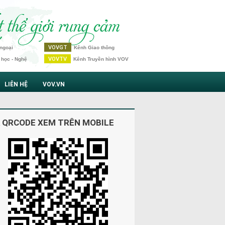
VOVGT
ngoại
Kênh Giao thông
VOVTV
 học - Nghệ
Kênh Truyền hình VOV
LIÊN HỆ
VOV.VN
 QRCODE XEM TRÊN MOBILE