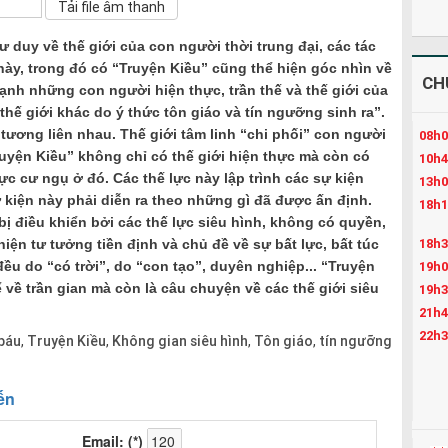
ư duy về thế giới của con người thời trung đại, các tác
này, trong đó có “Truyện Kiều” cũng thể hiện góc nhìn về
CH
ạnh những con người hiện thực, trần thế và thế giới của
thế giới khác do ý thức tôn giáo và tín ngưỡng sinh ra”.
 tương liên nhau. Thế giới tâm linh “chi phối” con người
08h0
ruyện Kiều” không chỉ có thế giới hiện thực mà còn có
10h4
ực cư ngụ ở đó. Các thế lực này lập trình các sự kiện
13h0
 kiện này phải diễn ra theo những gì đã được ấn định.
18h1
ị điều khiển bởi các thế lực siêu hình, không có quyền,
18h3
iện tư tưởng tiền định và chủ đề về sự bất lực, bất túc
đều do “có trời”, do “con tạo”, duyên nghiệp... “Truyện
19h0
 về trần gian mà còn là câu chuyện về các thế giới siêu
19h3
21h4
22h3
báu
Truyện Kiều
Không gian siêu hình
Tôn giáo
tín ngưỡng
,
,
,
,