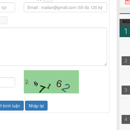
NG
1
2
3
4