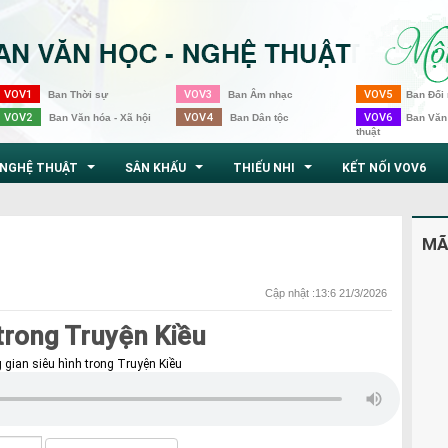
VOV1
VOV3
VOV5
Ban Thời sự
Ban Âm nhạc
Ban Đối 
VOV2
VOV4
VOV6
Ban Văn hóa - Xã hội
Ban Dân tộc
Ban Văn
thuật
NGHỆ THUẬT
SÂN KHẤU
THIẾU NHI
KẾT NỐI VOV6
...
...
...
MÃ
Cập nhật :13:6 21/3/2026
trong Truyện Kiều