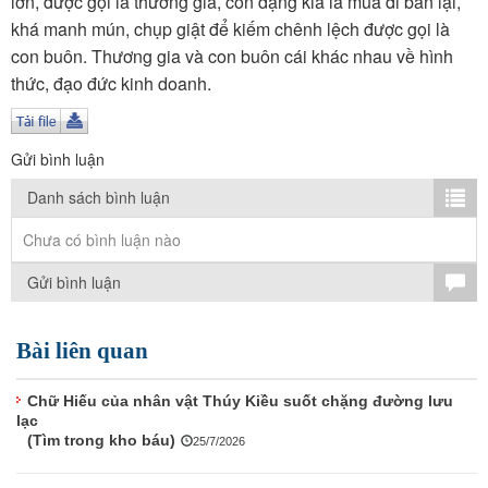
lớn, được gọi là thương gia, còn dạng kia là mua đi bán lại,
TÌM KIẾM
khá manh mún, chụp giật để kiếm chênh lệch được gọi là
con buôn. Thương gia và con buôn cái khác nhau về hình
Vận hành bởi QI Corp
thức, đạo đức kinh doanh.
Gửi bình luận
Danh sách bình luận
Chưa có bình luận nào
Gửi bình luận
Bài liên quan
Chữ Hiếu của nhân vật Thúy Kiều suốt chặng đường lưu
lạc
(Tìm trong kho báu)
25/7/2026