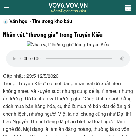
VOV6.VOV.VN
VOV6.VOV.VN
Một thế giới rung cảm
Văn học
Tìm trong kho báu
CHUYÊN MỤC
Nhân vật “thương gia” trong Truyện Kiều
Khách VOV6
Văn học
Nghệ thuật
Cập nhật : 23:5 12/5/2026
Trong “Truyện Kiều” có một dạng nhân vật dù xuất hiện
Sân khấu
không nhiều và xuyên suốt nhưng cũng để lại ít nhiều những
ấn tượng. Đó là nhân vật thương gia. Cùng kinh doanh bằng
Thiếu nhi
cách mua bán hàng hóa, cụ thể là mua rẻ bán đắt để ăn giá
chênh lệch, nhưng người Việt ta nói chung cũng như Đại thi
Kết nối VOV6
hào Nguyễn Du nói riêng đã phân biệt hai loại người làm
nghề đó. Một dạng là làm ăn đàng hoàng, thường là có vốn