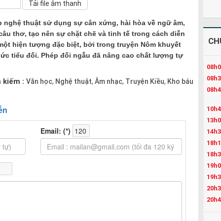
p nghệ thuật sử dụng sự cân xứng, hài hòa về ngữ âm,
câu thơ, tạo nên sự chặt chẽ và tinh tế trong cách diễn
CH
 một hiện tượng đặc biệt, bởi trong truyện Nôm khuyết
ức tiểu đối. Phép đối ngẫu đã nâng cao chất lượng tự
08h0
08h3
 kiếm :
Văn học
Nghệ thuật
Âm nhạc
Truyện Kiều
Kho báu
,
,
,
,
08h4
10h4
13h0
14h3
18h1
18h3
19h0
19h3
20h3
20h4
21h4