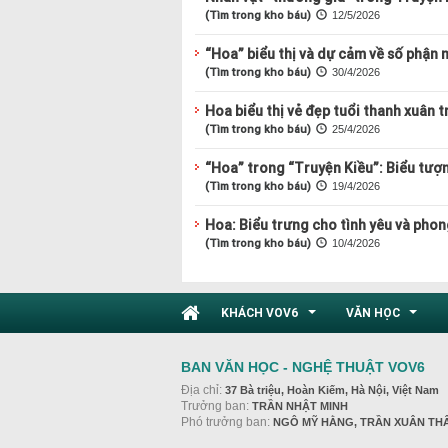
(Tìm trong kho báu)
12/5/2026
“Hoa” biểu thị và dự cảm về số phận 
(Tìm trong kho báu)
30/4/2026
Hoa biểu thị vẻ đẹp tuổi thanh xuân 
(Tìm trong kho báu)
25/4/2026
“Hoa” trong “Truyện Kiều”: Biểu tượ
(Tìm trong kho báu)
19/4/2026
Hoa: Biểu trưng cho tình yêu và phon
(Tìm trong kho báu)
10/4/2026
KHÁCH VOV6
VĂN HỌC
...
...
BAN VĂN HỌC - NGHỆ THUẬT VOV6
Địa chỉ:
37 Bà triệu, Hoàn Kiếm, Hà Nội, Việt Nam
Trưởng ban:
TRẦN NHẬT MINH
Phó trưởng ban:
NGÔ MỸ HẰNG, TRẦN XUÂN TH