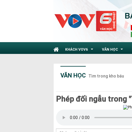
KHÁCH VOV6
VĂN HỌC
...
...
VĂN HỌC
Tìm trong kho báu
Phép đối ngẫu trong "