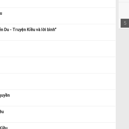
u
5
n Du - Truyện Kiều và lời bình”
quyền
ều
Kiều