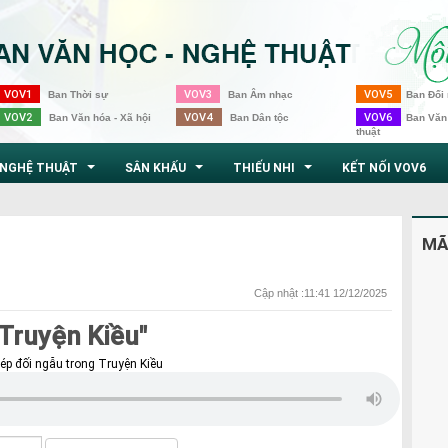
VOV1
VOV3
VOV5
Ban Thời sự
Ban Âm nhạc
Ban Đối 
VOV2
VOV4
VOV6
Ban Văn hóa - Xã hội
Ban Dân tộc
Ban Văn
thuật
NGHỆ THUẬT
SÂN KHẤU
THIẾU NHI
KẾT NỐI VOV6
...
...
...
MÃ
Cập nhật :11:41 12/12/2025
Truyện Kiều"