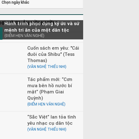
Chọn ngày khác
0 - 23h00
Đọc truyện đêm khuya
0 - 08h30
Tìm trong kho báu
HE VÀ PHẢN HỒI NHIỀU
Hành trình phục dựng ký ức và sứ
mệnh tri ân của một dân tộc
(ĐIỂM HẸN VĂN NGHỆ)
Cuốn sách em yêu: "Cái
đuôi của Shibu" (Tess
Thomas)
(VĂN NGHỆ THIẾU NHI)
Tác phẩm mới: “Cơn
mưa bên hồ nước bí
mật” (Phạm Giai
Quỳnh)
(ĐIỂM HẸN VĂN NGHỆ)
“Sắc Việt” lan tỏa tình
yêu nhạc cụ dân tộc
(VĂN NGHỆ THIẾU NHI)