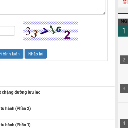
22h3
08h0
NG
1
2
3
t chặng đường lưu lạc
tu hành (Phần 2)
4
tu hành (Phần 1)