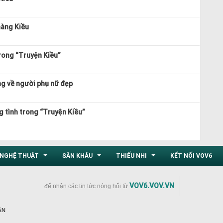
nàng Kiều
trong “Truyện Kiều”
ng về người phụ nữ đẹp
g tình trong “Truyện Kiều”
NGHỆ THUẬT
SÂN KHẤU
THIẾU NHI
KẾT NỐI VOV6
...
...
...
VOV6.VOV.VN
để nhận các tin tức nóng hổi từ
ÂN