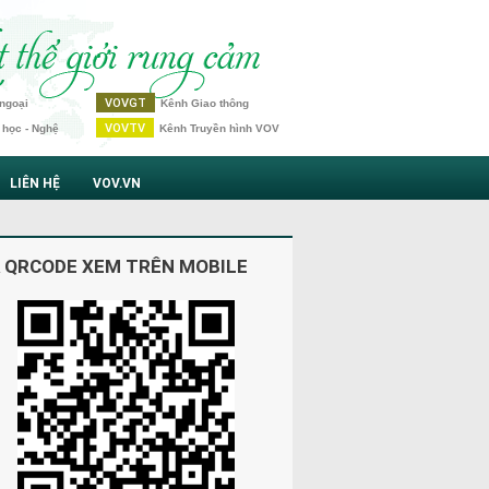
VOVGT
ngoại
Kênh Giao thông
VOVTV
 học - Nghệ
Kênh Truyền hình VOV
LIÊN HỆ
VOV.VN
 QRCODE XEM TRÊN MOBILE