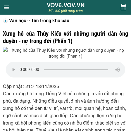
VOV6.VOV.VN
VOV6.VOV.VN
Một thế giới rung cảm
Văn học
Tìm trong kho báu
CHUYÊN MỤC
Xưng hô của Thúy Kiều với những người đàn ông
Khách VOV6
duyên - nợ trong đời (Phần 1)
Văn học
Nghệ thuật
Sân khấu
Cập nhật : 21:7 18/11/2025
Cách xưng hô trong Tiếng Việt của chúng ta vốn rất phong
Thiếu nhi
phú, đa dạng. Những điều quyết định và ảnh hưởng đến
xưng hô có thể đến từ vị trí, vai trò, mối quan hệ, hoàn cảnh,
Kết nối VOV6
ngữ cảnh và mục đích giao tiếp. Các phương tiện xưng hô
trong xã hội phong kiến cũng có nhiều điểm khác biệt so với
xã hội hiện đại. Thuý Kiều là nhân vật chính trong tác phẩm