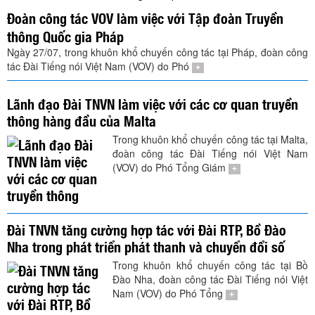
TÌM KIẾM
Đoàn công tác VOV làm việc với Tập đoàn Truyền
thông Quốc gia Pháp
Vận hành bởi QI Corp
Ngày 27/07, trong khuôn khổ chuyến công tác tại Pháp, đoàn công
tác Đài Tiếng nói Việt Nam (VOV) do Phó
+
Lãnh đạo Đài TNVN làm việc với các cơ quan truyền
thông hàng đầu của Malta
Trong khuôn khổ chuyến công tác tại Malta,
đoàn công tác Đài Tiếng nói Việt Nam
(VOV) do Phó Tổng Giám
+
Đài TNVN tăng cường hợp tác với Đài RTP, Bồ Đào
Nha trong phát triển phát thanh và chuyển đổi số
Trong khuôn khổ chuyến công tác tại Bồ
Đào Nha, đoàn công tác Đài Tiếng nói Việt
Nam (VOV) do Phó Tổng
+