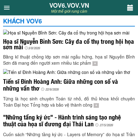
VOV6.VOV.VN
VOV6.VOV.VN
Một thế giới rung cảm
KHÁCH VOV6
CHUYÊN MỤC
Khách VOV6
Họa sĩ Nguyễn Bỉnh Sơn: Cây đa cổ thụ trong hội họa
sơn mài
3/8/2026
Văn học
Bằng kĩ thuật chồng lớp sơn mài ngẫu hứng, họa sĩ Nguyễn Bỉnh
Sơn đã mang đến người xem nhiều tác phẩm
+
Nghệ thuật
Tiến sĩ Đinh Hoàng Anh: Giữa những con số và
những vần thơ
Sân khấu
22/6/2026
Từng là học sinh chuyên Toán từ nhỏ, đỗ thủ khoa khối chuyên
Thiếu nhi
Toán Đại học Tổng hợp và bảo vệ thành công
+
"Những tầng ký ức" - Hành trình sáng tạo nghệ
Kết nối VOV6
thuật của họa sĩ đương đại Thái Lan
27/5/2026
Cuốn sách “Những tầng ký ức - Layers of Memory” do họa sĩ Trần