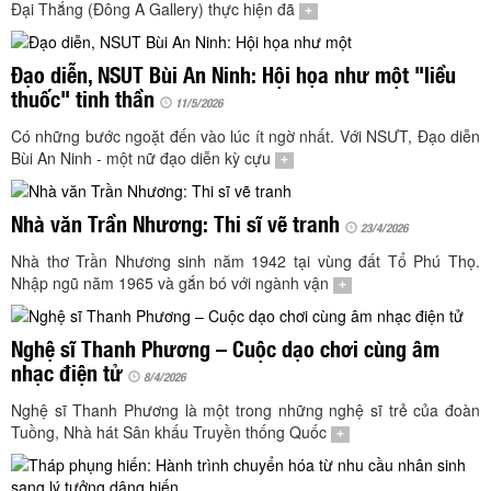
TÌM KIẾM
Đại Thắng (Đông A Gallery) thực hiện đã
+
Vận hành bởi QI Corp
Đạo diễn, NSUT Bùi An Ninh: Hội họa như một "liều
thuốc" tinh thần
11/5/2026
Có những bước ngoặt đến vào lúc ít ngờ nhất. Với NSƯT, Đạo diễn
Bùi An Ninh - một nữ đạo diễn kỳ cựu
+
Nhà văn Trần Nhương: Thi sĩ vẽ tranh
23/4/2026
Nhà thơ Trần Nhương sinh năm 1942 tại vùng đất Tổ Phú Thọ.
Nhập ngũ năm 1965 và gắn bó với ngành vận
+
Nghệ sĩ Thanh Phương – Cuộc dạo chơi cùng âm
nhạc điện tử
8/4/2026
Nghệ sĩ Thanh Phương là một trong những nghệ sĩ trẻ của đoàn
Tuồng, Nhà hát Sân khấu Truyền thống Quốc
+