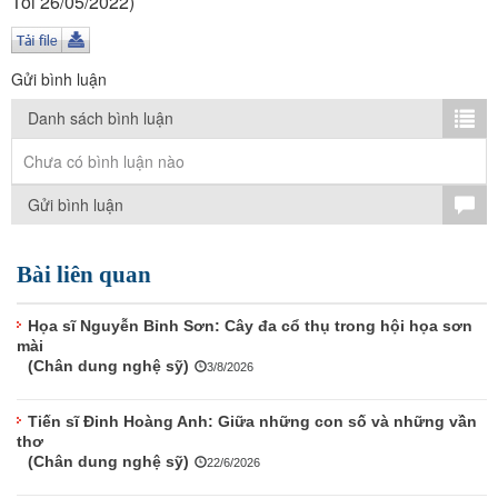
Tôi 26/05/2022)
TÌM KIẾM
Vận hành bởi QI Corp
Gửi bình luận
Danh sách bình luận
Chưa có bình luận nào
Gửi bình luận
Bài liên quan
Họa sĩ Nguyễn Bỉnh Sơn: Cây đa cổ thụ trong hội họa sơn
mài
(Chân dung nghệ sỹ)
3/8/2026
Tiến sĩ Đinh Hoàng Anh: Giữa những con số và những vần
thơ
(Chân dung nghệ sỹ)
22/6/2026