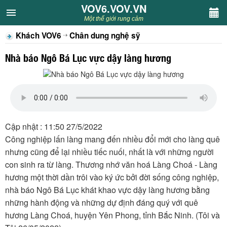
VOV6.VOV.VN
VOV6.VOV.VN
Một thế giới rung cảm
Khách VOV6
Chân dung nghệ sỹ
CHUYÊN MỤC
Nhà báo Ngô Bá Lục vực dậy làng hương
Khách VOV6
Văn học
Nghệ thuật
Cập nhật : 11:50 27/5/2022
Công nghiệp lấn làng mang đến nhiều đổi mới cho làng quê
Sân khấu
nhưng cũng để lại nhiều tiếc nuối, nhất là với những người
con sinh ra từ làng. Thương nhớ văn hoá Làng Choá - Làng
Thiếu nhi
hương một thời dần trôi vào ký ức bởi đời sống công nghiệp,
nhà báo Ngô Bá Lục khát khao vực dậy làng hương bằng
Kết nối VOV6
những hành động và những dự định đáng quý với quê
hương Làng Choá, huyện Yên Phong, tỉnh Bắc Ninh. (Tôi và