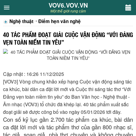
VOV6.VOV.VN
VOV6.VOV.VN
Một thế giới rung cảm
Nghệ thuật
Điểm hẹn văn nghệ
CHUYÊN MỤC
40 TÁC PHẨM ĐOẠT GIẢI CUỘC VẬN ĐỘNG “VỚI ĐẢNG
Khách VOV6
VẸN TOÀN NIỀM TIN YÊU”
Văn học
Nghệ thuật
Cập nhật : 16:26 11/12/2025
[VOV3] Vòng chung khảo xếp hạng Cuộc vận động sáng tác
Sân khấu
ca khúc, bài dân ca đặt lời mới và Cuộc thi sáng tác thơ “Với
Đảng vẹn toàn niềm tin yêu” do Ban Văn học - Nghệ thuật -
Thiếu nhi
Âm nhạc (VOV3) tổ chức đã khép lại. 40 tác phẩm xuất sắc
đoạt giải sẽ được công bố vào ngày 05/01/2026 tới đây.
Kết nối VOV6
Con số kỷ lục gần 2.700 tác phẩm ca khúc, bài dân
ca đặt lời mới và tác phẩm thơ của gần 800 nhạc sĩ,
tác giả, soạn giả, nhà thơ chuyên và không chuyên