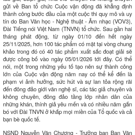
TÌM KIẾM
gửi về Ban tổ chức Cuộc vận động đã khẳng định
thành công bước đầu của một cuộc thi quy mô và uy
Vận hành bởi QI Corp
tín do Ban Văn học - Nghệ thuật - Âm nhạc (VOV3),
Đài Tiếng nói Việt Nam (TNVN) tổ chức. Sau gần hai
tháng phát động, từ ngày 01
/10 đến hết ngày
25/11/2025, hơn 100 tác phẩm
có mặt tại vòng chung
khảo trong đó có 40 tác phẩm xuất sắc đoạt giải sẽ
được công bố vào ngày 05/01/2026 tới đây. Có thể
nói, m
ột trong những yếu tố tạo nên sự thành công
lớn của Cuộc vận động năm nay có thể kể đến là
phạm vi ảnh hưởng, sức hút và sự lan tỏa rộng rãi
đến đông đảo giới văn nghệ sĩ, các tác giả chuyên và
không chuyên, đông đảo tầng lớp nhân dân của
những khán, thính giả yêu mến và có nhiều năm gắn
bó với Đài TNVN ở khắp mọi miền của Tổ quốc và cả
bạn bè quốc tế.
NSND Nguyễn Văn Chương
- Trưởng ban Ban Văn