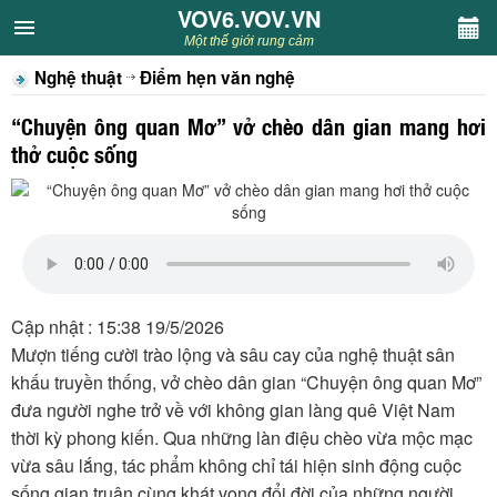
VOV6.VOV.VN
VOV6.VOV.VN
Một thế giới rung cảm
Nghệ thuật
Điểm hẹn văn nghệ
CHUYÊN MỤC
“Chuyện ông quan Mơ” vở chèo dân gian mang hơi
Khách VOV6
thở cuộc sống
Văn học
Nghệ thuật
Sân khấu
Cập nhật : 15:38 19/5/2026
Mượn tiếng cười trào lộng và sâu cay của nghệ thuật sân
Thiếu nhi
khấu truyền thống, vở chèo dân gian “Chuyện ông quan Mơ”
đưa người nghe trở về với không gian làng quê Việt Nam
Kết nối VOV6
thời kỳ phong kiến. Qua những làn điệu chèo vừa mộc mạc
vừa sâu lắng, tác phẩm không chỉ tái hiện sinh động cuộc
sống gian truân cùng khát vọng đổi đời của những người