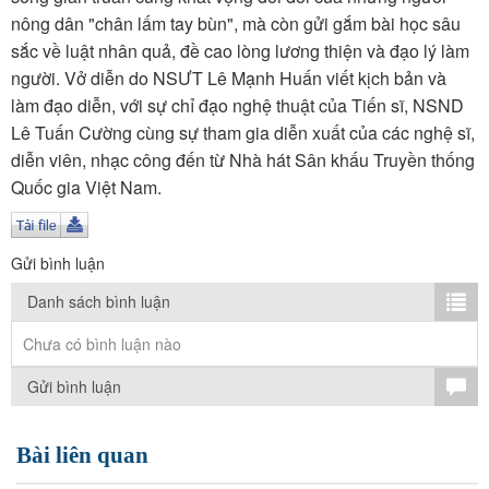
TÌM KIẾM
nông dân "chân lấm tay bùn", mà còn gửi gắm bài học sâu
sắc về luật nhân quả, đề cao lòng lương thiện và đạo lý làm
Vận hành bởi QI Corp
người. Vở diễn do NSƯT Lê Mạnh Huấn viết kịch bản và
làm đạo diễn, với sự chỉ đạo nghệ thuật của Tiến sĩ, NSND
Lê Tuấn Cường cùng sự tham gia diễn xuất của các nghệ sĩ,
diễn viên, nhạc công đến từ Nhà hát Sân khấu Truyền thống
Quốc gia Việt Nam.
Gửi bình luận
Danh sách bình luận
Chưa có bình luận nào
Gửi bình luận
Bài liên quan