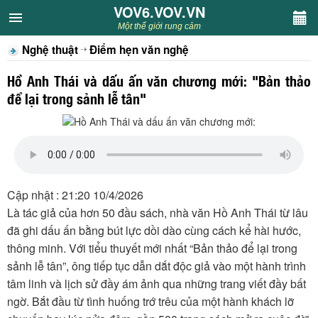
VOV6.VOV.VN
VOV6.VOV.VN
Một thế giới rung cảm
Nghệ thuật
Điểm hẹn văn nghệ
CHUYÊN MỤC
Hồ Anh Thái và dấu ấn văn chương mới: "Bản thảo
Khách VOV6
để lại trong sảnh lễ tân"
Văn học
Nghệ thuật
Cập nhật : 21:20 10/4/2026
Sân khấu
Là tác giả của hơn 50 đầu sách, nhà văn Hồ Anh Thái từ lâu
đã ghi dấu ấn bằng bút lực dồi dào cùng cách kể hài hước,
Thiếu nhi
thông minh. Với tiểu thuyết mới nhất “Bản thảo để lại trong
sảnh lễ tân”, ông tiếp tục dẫn dắt độc giả vào một hành trình
Kết nối VOV6
tâm linh và lịch sử đầy ám ảnh qua những trang viết đầy bất
ngờ. Bắt đầu từ tình huống trớ trêu của một hành khách lỡ