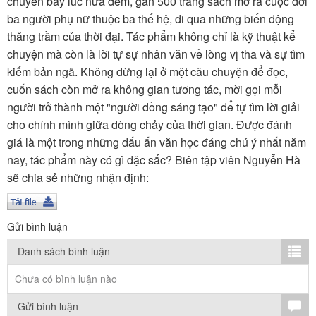
chuyến bay lúc nửa đêm, gần 500 trang sách mở ra cuộc đời
TÌM KIẾM
ba người phụ nữ thuộc ba thế hệ, đi qua những biến động
thăng trầm của thời đại. Tác phẩm không chỉ là kỹ thuật kể
Vận hành bởi QI Corp
chuyện mà còn là lời tự sự nhân văn về lòng vị tha và sự tìm
kiếm bản ngã. Không dừng lại ở một câu chuyện để đọc,
cuốn sách còn mở ra không gian tương tác, mời gọi mỗi
người trở thành một "người đồng sáng tạo" để tự tìm lời giải
cho chính mình giữa dòng chảy của thời gian. Được đánh
giá là một trong những dấu ấn văn học đáng chú ý nhất năm
nay, tác phẩm này có gì đặc sắc? Biên tập viên Nguyễn Hà
sẽ chia sẻ những nhận định:
Gửi bình luận
Danh sách bình luận
Chưa có bình luận nào
Gửi bình luận