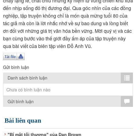
chảy lặng lẽ, chắt chiu những kỷ niệm từ vùng chiến khu xưa
TÌM KIẾM
đến nhịp sống đô thị đương đại. Qua góc nhìn của các đồng
nghiệp, tập truyện không chỉ là món quà mừng tuổi 80 của
Vận hành bởi QI Corp
tác giả mà còn là lời nhắc nhớ về sự bao dung và lòng biết
ơn đối với những giá trị văn hóa bền vững. Mời quý vị và các
bạn cùng bước vào thế giới đầy ấm áp của tập truyện này
qua bài viết của biên tập viên Đỗ Anh Vũ.
Gửi bình luận
Danh sách bình luận
Chưa có bình luận nào
Gửi bình luận
Bài liên quan
"Bí mật tối thượng" của Dan Brown