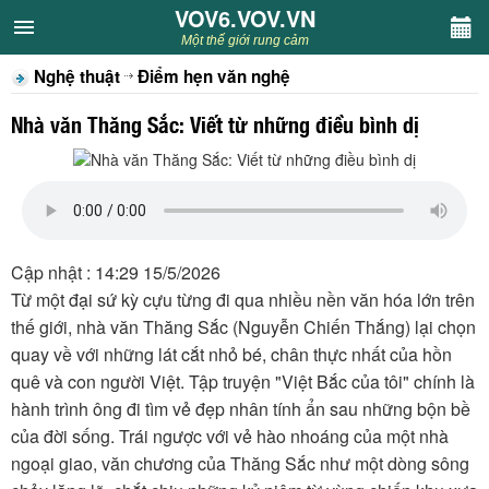
VOV6.VOV.VN
VOV6.VOV.VN
Một thế giới rung cảm
Nghệ thuật
Điểm hẹn văn nghệ
CHUYÊN MỤC
Nhà văn Thăng Sắc: Viết từ những điều bình dị
Khách VOV6
Văn học
Nghệ thuật
Cập nhật : 14:29 15/5/2026
Từ một đại sứ kỳ cựu từng đi qua nhiều nền văn hóa lớn trên
Sân khấu
thế giới, nhà văn Thăng Sắc (Nguyễn Chiến Thắng) lại chọn
quay về với những lát cắt nhỏ bé, chân thực nhất của hồn
Thiếu nhi
quê và con người Việt. Tập truyện "Việt Bắc của tôi" chính là
hành trình ông đi tìm vẻ đẹp nhân tính ẩn sau những bộn bề
Kết nối VOV6
của đời sống. Trái ngược với vẻ hào nhoáng của một nhà
ngoại giao, văn chương của Thăng Sắc như một dòng sông